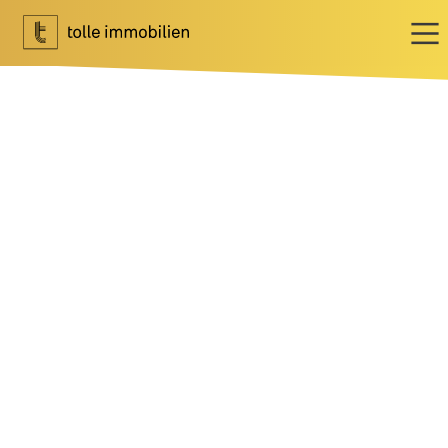
Wohnen
Ihr Makler für Wohnen
Immobilie bewerten
Immobilie verkaufen
Referenzen
Tippgeber
Newsletter Wohnen
Investment
Ihr Makler für Investment
Marktbericht 2025/2026
Referenzen