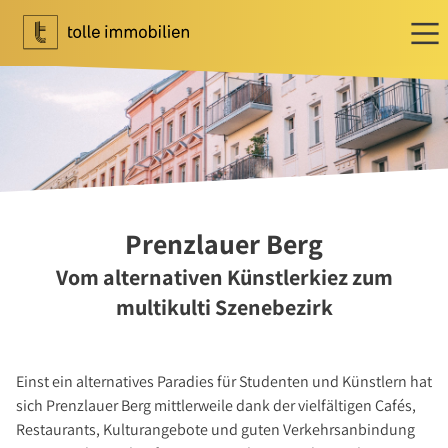
Wohnen
Ihr Makler für Wohnen
Immobilie bewerten
Immobilie verkaufen
Referenzen
Prenzlauer Berg
Tippgeber
Vom alternativen Künstlerkiez zum
Newsletter Wohnen
multikulti Szenebezirk
Investment
Ihr Makler für Investment
Einst ein alternatives Paradies für Studenten und Künstlern hat
Marktbericht 2025/2026
sich Prenzlauer Berg mittlerweile dank der vielfältigen Cafés,
Referenzen
Restaurants, Kulturangebote und guten Verkehrsanbindung