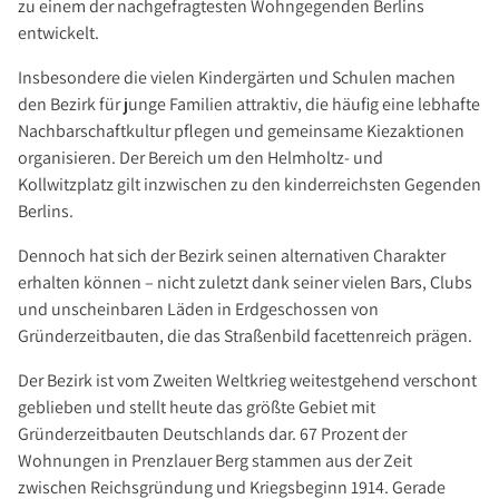
zu einem der nachgefragtesten Wohngegenden Berlins
Investment Suchauftrag
entwickelt.
Newsletter Investment
Insbesondere die vielen Kindergärten und Schulen machen
Immobilie kaufen
den Bezirk für junge Familien attraktiv, die häufig eine lebhafte
Immobilienangebote
Nachbarschaftkultur pflegen und gemeinsame Kiezaktionen
Immobilienmarkt
organisieren. Der Bereich um den Helmholtz- und
Kollwitzplatz gilt inzwischen zu den kinderreichsten Gegenden
Suchauftrag Wohnen
Berlins.
Services
Dennoch hat sich der Bezirk seinen alternativen Charakter
Bauträger / Projektentwickler
erhalten können – nicht zuletzt dank seiner vielen Bars, Clubs
Hausverwaltung
und unscheinbaren Läden in Erdgeschossen von
Nachlassservice
Gründerzeitbauten, die das Straßenbild facettenreich prägen.
Blog
Der Bezirk ist vom Zweiten Weltkrieg weitestgehend verschont
News
geblieben und stellt heute das größte Gebiet mit
Gründerzeitbauten Deutschlands dar. 67 Prozent der
Podcast
Wohnungen in Prenzlauer Berg stammen aus der Zeit
Ratgeber
zwischen Reichsgründung und Kriegsbeginn 1914. Gerade