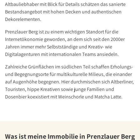
Über Uns
Altbauliebhaber mit Blick für Details schätzen das sanierte
Bestandsangebot mit hohen Decken und authentischen
Unternehmen
Dekorelementen.
Team
Prenzlauer Berg ist zu einem wichtigen Standort für die
Kundenbewertungen
Internetökonomie geworden, an dem sich seit den 2000er
Stellenangebote
Jahren immer mehr Selbstständige und Kreativ- wie
Presse
Digitalagenturen mit internationalen Teams ansiedeln.
Kontakt
Zahlreiche Grünflächen im südlichen Teil schaffen Erholungs-
und Begegnungsorte für multikulturelle Milieus, die einander
auf Augenhöhe begegnen. Hier durchmischen sich Altberliner,
Touristen, hippe Kreativen sowie junge Familien und
Dosenbier koexistiert mit Weinschorle und Matcha Latte.
Was ist meine Immobilie in Prenzlauer Berg