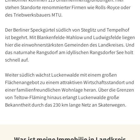
Investment Suchauftrag
stehen Standorte renommierter Firmen wie Rolls-Royce oder
Newsletter Investment
des Triebwerksbauers MTU.
Immobilie kaufen
Der Berliner Speckgürtel südlich von Steglitz und Tempelhof
Immobilienangebote
ist begehrt. Mit Blankenfelde-Mahlow und Ludwigsfelde liegen
Immobilienmarkt
hier die einwohnerstärksten Gemeinden des Landkreises. Und
Suchauftrag Wohnen
das naturnahe Rangsdorf am idyllischen Rangsdorfer See holt
schnell auf.
Services
Bauträger / Projektentwickler
Weiter südlich wächst Luckenwalde mit einem großen
Hausverwaltung
Flächenangebot zu einem attraktiven Wirtschaftsstandort und
einer familienfreundlichen Wohnlage heran. Über die Grenzen
Nachlassservice
von Teltow-Fläming hinaus erlangt Luckenwalde große
Blog
Bekanntheit durch das
230 km lange Netz an Skaterwegen
.
News
Podcast
Ratgeber
Was ist meine Immobilie in Landkreis