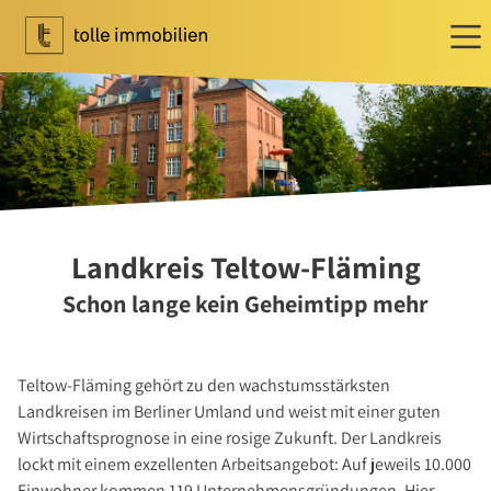
Wohnen
Ihr Makler für Wohnen
Immobilie bewerten
Immobilie verkaufen
Referenzen
Landkreis Teltow-Fläming
Tippgeber
Schon lange kein Geheimtipp mehr
Newsletter Wohnen
Investment
Teltow-Fläming gehört zu den wachstumsstärksten
Ihr Makler für Investment
Landkreisen im Berliner Umland und weist mit einer guten
Marktbericht 2025/2026
Wirtschaftsprognose in eine rosige Zukunft. Der Landkreis
Referenzen
lockt mit einem exzellenten Arbeitsangebot: Auf jeweils 10.000
Einwohner kommen 119 Unternehmensgründungen. Hier