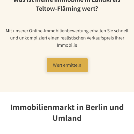
Über Uns
Teltow-Fläming wert?
Unternehmen
Team
Kundenbewertungen
Mit unserer Online-Immobilienbewertung erhalten Sie schnell
und unkompliziert einen realistischen Verkaufspreis Ihrer
Stellenangebote
Immobilie
Presse
Kontakt
Wert ermitteln
Immobilienmarkt in Berlin und
Umland