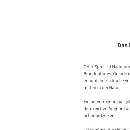
Stellenange
Presse
Kontakt
Das 
Oder-Spree ist Natur pu
Brandenburgs. Gerade di
erlaubt eine schnelle V
mitten in der Natur.
Ein hervorragend ausge
dem reichen Angebot an 
Scharmützelsee.
Oder-Spree punktet auch