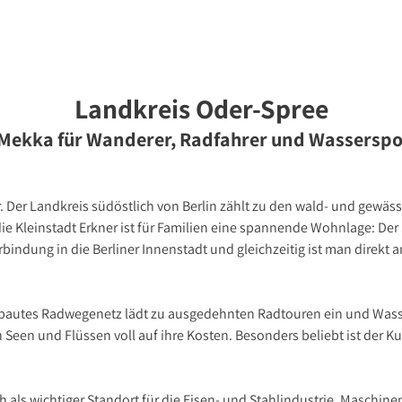
bote
Landkreis Oder-Spree
Mekka für Wanderer, Radfahrer und Wasserspo
r. Der Landkreis südöstlich von Berlin zählt zu den wald- und gewä
e Kleinstadt Erkner ist für Familien eine spannende Wohnlage: De
erbindung in die Berliner Innenstadt und gleichzeitig ist man direkt
bautes Radwegenetz lädt zu ausgedehnten Radtouren ein und Was
Seen und Flüssen voll auf ihre Kosten. Besonders beliebt ist der K
 als wichtiger Standort für die Eisen- und Stahlindustrie, Maschin