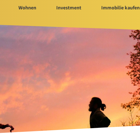
Wohnen
Investment
Immobilie kaufen
Immobilie kaufen
Servi
ür Investment
Immobilienangebote
Bauträ
t 2025/2026
Immobilienmarkt
Hausv
Suchauftrag Wohnen
Nachla
Suchauftrag
nvestment
n
rtungen