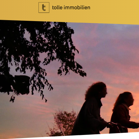
Wohnen
Investment
Ihr Makler für Wohnen
Ihr Makler f
Immobilie bewerten
Marktberich
Immobilie verkaufen
Referenzen
Referenzen
Investment 
Tippgeber
Newsletter I
Newsletter Wohnen
Blog
Über Uns
News
Unternehme
Podcast
Team
Ratgeber
Kundenbewe