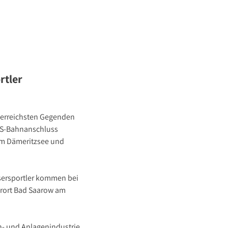
rtler
sserreichsten Gegenden
r S-Bahnanschluss
 am Dämeritzsee und
sersportler kommen bei
urort Bad Saarow am
en- und Anlagenindustrie