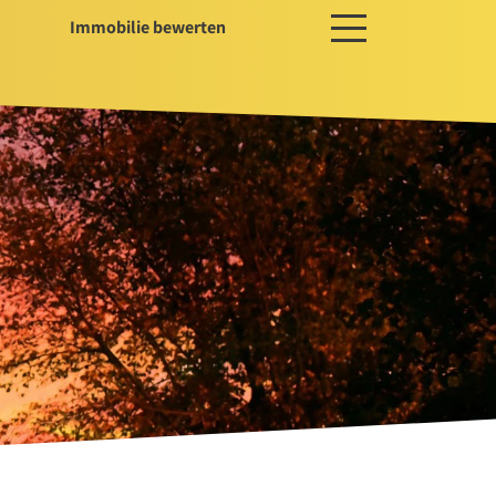
Immobilie bewerten
ces
ger / Projektentwickler
erwaltung
ssservice