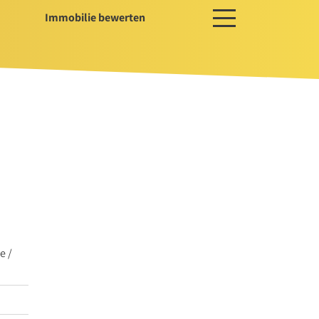
Immobilie bewerten
ces
ger / Projektentwickler
erwaltung
ssservice
e /