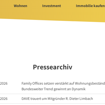
Wohnen
Investment
Immobilie kaufen
Immobilie kaufen
Servi
ür Investment
Immobilienangebote
Bauträ
t 2025/2026
Immobilienmarkt
Hausv
Suchauftrag Wohnen
Nachla
Suchauftrag
Pressearchiv
nvestment
.2026
Family Offices setzen verstärkt auf Wohnungsbeständ
Bundesweiter Trend gewinnt an Dynamik
n
.2026
DAVE trauert um Mitgründer R. Dieter Limbach
rtungen