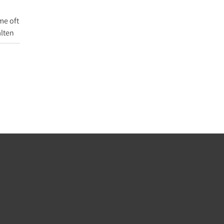
me oft
lten