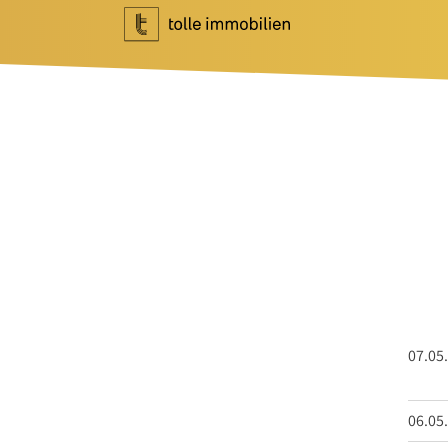
Wohnen
Investment
Ihr Makler für Wohnen
Ihr Makler f
Immobilie bewerten
Marktberich
Immobilie verkaufen
Referenzen
Referenzen
Investment 
Tippgeber
Newsletter I
Newsletter Wohnen
Blog
Über Uns
07.05
News
Unternehme
Podcast
Team
06.05
Ratgeber
Kundenbewe