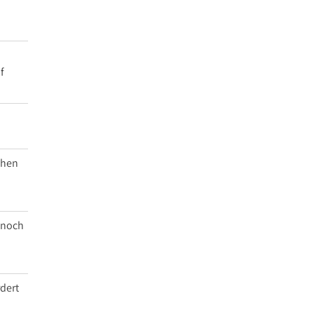
f
chen
 noch
rdert