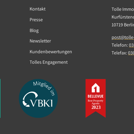
Kontakt
Tolle Imm
Kurfürste
Presse
10719 Berl
Blog
post@tolle
Newsletter
Telefon:
03
Kundenbewertungen
Telefax:
03
Tolles Engagement