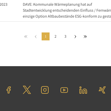
.2023
DAVE: Kommunale Wärmeplanung hat auf
Stadtentwicklung entscheidenden Einfluss / Fernwär
einzige Option Altbaubestände ESG-konform zu gesta
«
‹
›
»
2
3
1