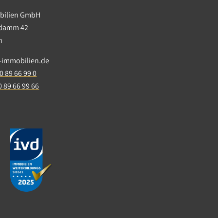
obilien GmbH
ndamm 42
in
-immobilien.de
0 89 66 99 0
0 89 66 99 66