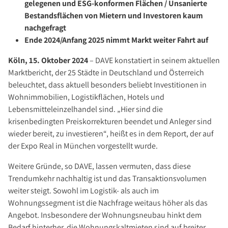
Investment Suchauftrag
gelegenen und ESG-konformen Flächen / Unsanierte
Bestandsflächen von Mietern und Investoren kaum
Newsletter Investment
nachgefragt
Immobilie kaufen
Ende 2024/Anfang 2025 nimmt Markt weiter Fahrt auf
Immobilienangebote
Köln, 15. Oktober 2024
– DAVE konstatiert in seinem aktuellen
Immobilienmarkt
Marktbericht, der 25 Städte in Deutschland und Österreich
Suchauftrag Wohnen
beleuchtet, dass aktuell besonders beliebt Investitionen in
Wohnimmobilien, Logistikflächen, Hotels und
Services
Lebensmitteleinzelhandel sind. „Hier sind die
Bauträger / Projektentwickler
krisenbedingten Preiskorrekturen beendet und Anleger sind
Hausverwaltung
wieder bereit, zu investieren“, heißt es in dem Report, der auf
der Expo Real in München vorgestellt wurde.
Nachlassservice
Blog
Weitere Gründe, so DAVE, lassen vermuten, dass diese
Trendumkehr nachhaltig ist und das Transaktionsvolumen
News
weiter steigt. Sowohl im Logistik- als auch im
Podcast
Wohnungssegment ist die Nachfrage weitaus höher als das
Ratgeber
Angebot. Insbesondere der Wohnungsneubau hinkt dem
Bedarf hinterher, die Wohnungskaltmieten sind auf breiter