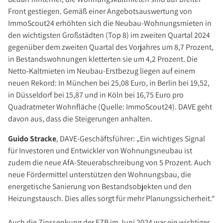
Über Uns
Front gestiegen. Gemäß einer Angebotsauswertung von
Unternehmen
ImmoScout24 erhöhten sich die Neubau-Wohnungsmieten in
Team
den wichtigsten Großstädten (Top 8) im zweiten Quartal 2024
gegenüber dem zweiten Quartal des Vorjahres um 8,7 Prozent,
Kundenbewertungen
in Bestandswohnungen kletterten sie um 4,2 Prozent. Die
Stellenangebote
Netto-Kaltmieten im Neubau-Erstbezug liegen auf einem
Presse
neuen Rekord: In München bei 25,08 Euro, in Berlin bei 19,52,
in Düsseldorf bei 15,87 und in Köln bei 16,75 Euro pro
Kontakt
Quadratmeter Wohnfläche (Quelle: ImmoScout24). DAVE geht
davon aus, dass die Steigerungen anhalten.
Guido Stracke
, DAVE-Geschäftsführer: „Ein wichtiges Signal
für Investoren und Entwickler von Wohnungsneubau ist
zudem die neue AfA-Steuerabschreibung von 5 Prozent. Auch
neue Fördermittel unterstützen den Wohnungsbau, die
energetische Sanierung von Bestandsobjekten und den
Heizungstausch. Dies alles sorgt für mehr Planungssicherheit.“
Auch die Zinssenkung der EZB im Juni 2024 war ein wichtiges