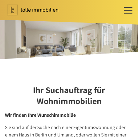
Wohnen
Ihr Makler für Wohnen
Immobilie bewerten
Immobilie verkaufen
Referenzen
Tippgeber
Ihr Suchauftrag für
Newsletter Wohnen
Wohnimmobilien
Investment
Ihr Makler für Investment
Wir finden Ihre Wunschimmobilie
Marktbericht 2025/2026
Sie sind auf der Suche nach einer Eigentumswohnung oder
Referenzen
einem Haus in Berlin und Umland, oder wollen Sie mit einer