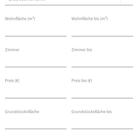
Über Uns
Unternehmen
Wohnfläche (m²)
Wohnfläche bis (m²)
Team
Kundenbewertungen
Stellenangebote
Zimmer
Zimmer bis
Presse
Kontakt
Preis (€)
Preis bis (€)
Grundstücksfläche
Grundstücksfläche bis