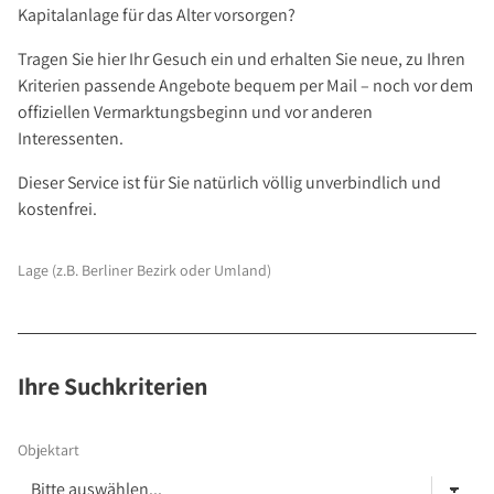
Investment Suchauftrag
Kapitalanlage für das Alter vorsorgen?
Newsletter Investment
Tragen Sie hier Ihr Gesuch ein und erhalten Sie neue, zu Ihren
Immobilie kaufen
Kriterien passende Angebote bequem per Mail – noch vor dem
offiziellen Vermarktungsbeginn und vor anderen
Immobilienangebote
Interessenten.
Immobilienmarkt
Dieser Service ist für Sie natürlich völlig unverbindlich und
Suchauftrag Wohnen
kostenfrei.
Services
Bauträger / Projektentwickler
Lage (z.B. Berliner Bezirk oder Umland)
Hausverwaltung
Nachlassservice
Blog
Ihre Suchkriterien
News
Podcast
Objektart
Ratgeber