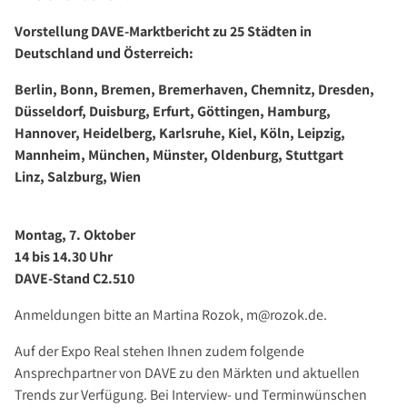
Investment Suchauftrag
Vorstellung DAVE-Marktbericht zu 25 Städten in
Newsletter Investment
Deutschland und Österreich:
Immobilie kaufen
Berlin, Bonn, Bremen, Bremerhaven, Chemnitz, Dresden,
Immobilienangebote
Düsseldorf, Duisburg, Erfurt, Göttingen, Hamburg,
Immobilienmarkt
Hannover, Heidelberg, Karlsruhe, Kiel, Köln, Leipzig,
Suchauftrag Wohnen
Mannheim, München, Münster, Oldenburg, Stuttgart
Linz, Salzburg, Wien
Services
Bauträger / Projektentwickler
Montag, 7. Oktober
Hausverwaltung
14 bis 14.30 Uhr
Nachlassservice
DAVE-Stand C2.510
Blog
Anmeldungen bitte an Martina Rozok, m@rozok.de.
News
Auf der Expo Real stehen Ihnen zudem folgende
Podcast
Ansprechpartner von DAVE zu den Märkten und aktuellen
Ratgeber
Trends zur Verfügung. Bei Interview- und Terminwünschen