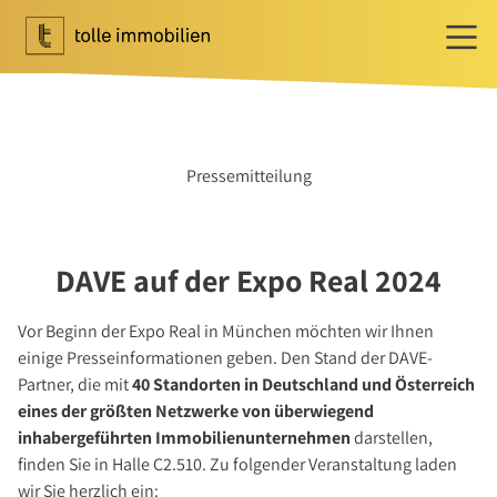
Wohnen
Ihr Makler für Wohnen
Pressemitteilung
Immobilie bewerten
Immobilie verkaufen
Referenzen
DAVE auf der Expo Real 2024
Tippgeber
Newsletter Wohnen
Vor Beginn der Expo Real in München möchten wir Ihnen
einige Presseinformationen geben. Den Stand der DAVE-
Investment
Partner, die mit
40 Standorten in Deutschland und Österreich
Ihr Makler für Investment
eines der größten Netzwerke von überwiegend
Marktbericht 2025/2026
inhabergeführten Immobilienunternehmen
darstellen,
finden Sie in Halle C2.510. Zu folgender Veranstaltung laden
Referenzen
wir Sie herzlich ein: