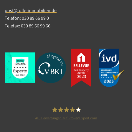
Wohnen
post@tolle-immobilien.de
Telefon:
030 89 66 99 0
Etagenwohnung
Telefax:
030 89 66 99 66
Berlin
Verkaufspreis: 310.000,00 €
Verkauft in 6 Monat(en)
410
Bewertungen auf ProvenExpert.com
Tolle Immobilien GmbH