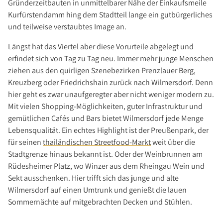
Gründerzeitbauten in unmittelbarer Nähe der Einkaufsmeile
Investment Suchauftrag
Kurfürstendamm hing dem Stadtteil lange ein gutbürgerliches
Newsletter Investment
und teilweise verstaubtes Image an.
Immobilie kaufen
Längst hat das Viertel aber diese Vorurteile abgelegt und
Immobilienangebote
erfindet sich von Tag zu Tag neu. Immer mehr junge Menschen
Immobilienmarkt
ziehen aus den quirligen Szenebezirken Prenzlauer Berg,
Kreuzberg oder Friedrichshain zurück nach Wilmersdorf. Denn
Suchauftrag Wohnen
hier geht es zwar unaufgeregter aber nicht weniger modern zu.
Services
Mit vielen Shopping-Möglichkeiten, guter Infrastruktur und
Bauträger / Projektentwickler
gemütlichen Cafés und Bars bietet Wilmersdorf jede Menge
Lebensqualität. Ein echtes Highlight ist der Preußenpark, der
Hausverwaltung
für seinen
thailändischen Streetfood-Markt
weit über die
Nachlassservice
Stadtgrenze hinaus bekannt ist. Oder der Weinbrunnen am
Blog
Rüdesheimer Platz, wo Winzer aus dem Rheingau Wein und
Sekt ausschenken. Hier trifft sich das junge und alte
News
Wilmersdorf auf einen Umtrunk und genießt die lauen
Podcast
Sommernächte auf mitgebrachten Decken und Stühlen.
Ratgeber