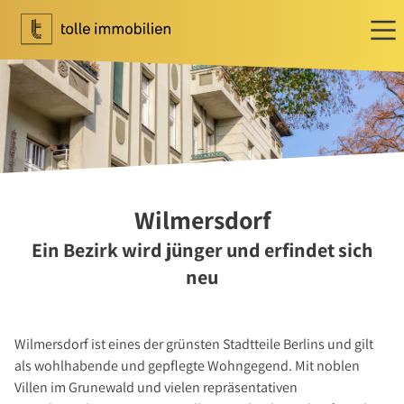
Wohnen
Ihr Makler für Wohnen
Immobilie bewerten
Immobilie verkaufen
Referenzen
Wilmersdorf
Tippgeber
Ein Bezirk wird jünger und erfindet sich
Newsletter Wohnen
neu
Investment
Ihr Makler für Investment
Wilmersdorf ist eines der grünsten Stadtteile Berlins und gilt
Marktbericht 2025/2026
als wohlhabende und gepflegte Wohngegend. Mit noblen
Referenzen
Villen im Grunewald und vielen repräsentativen