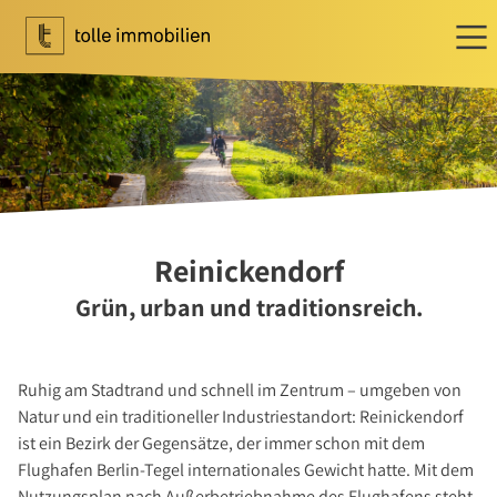
Wohnen
Ihr Makler für Wohnen
Immobilie bewerten
Immobilie verkaufen
Referenzen
Reinickendorf
Tippgeber
Grün, urban und traditionsreich.
Newsletter Wohnen
Investment
Ruhig am Stadtrand und schnell im Zentrum – umgeben von
Ihr Makler für Investment
Natur und ein traditioneller Industriestandort: Reinickendorf
Marktbericht 2025/2026
ist ein Bezirk der Gegensätze, der immer schon mit dem
Referenzen
Flughafen Berlin-Tegel internationales Gewicht hatte. Mit dem
Nutzungsplan nach Außerbetriebnahme des Flughafens steht