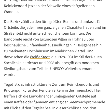
Investment Suchauftrag
Reinickendorf jetzt an der Schwelle eines tiefgreifenden
Newsletter Investment
Wandels.
Immobilie kaufen
Der Bezirk zählt zu den fünf größten Berlins und umfasst 11
Immobilienangebote
Ortsteile, die jeder ihren ganz eigenen Charakter haben und im
Immobilienmarkt
Straßenbild nicht unterschiedlicher sein könnten. Die
Bandbreite reicht von luxuriösen Villen in Frohnau über
Suchauftrag Wohnen
beschauliche Einfamilienhaussiedlungen in Heiligensee hin
Services
zu markanten Hochhäusern im Märkischen Viertel. Und
Bauträger / Projektentwickler
dazwischen die
Weiße Stadt
, die 1928-1931 im Stil der Neuen
Sachlichkeit errichtet und 2008 als Inbegriff des modernen
Hausverwaltung
Siedlungsbaus zum Teil des UNESCO Welterbes ernannt
Nachlassservice
wurde.
Blog
Tegel ist das infrastrukturelle Zentrum Reinickendorfs und
News
Knotenpunkt für den Pendlerverkehr in die Innenstadt. Hier
Podcast
treffen sich die Einwohner der umliegenden Ortsteile auf
einen Kaffee oder flanieren entlang der Greenwichpromenade
Ratgeber
mit Blick auf den Tegeler See. In dieser Schlüsselposition