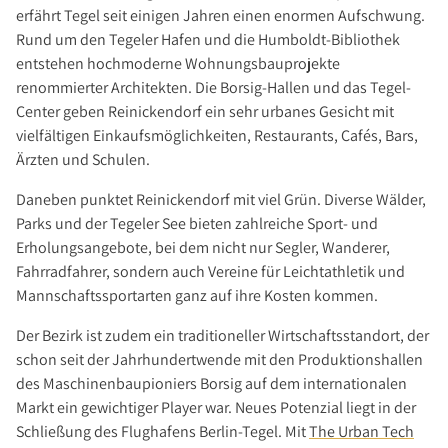
Über Uns
erfährt Tegel seit einigen Jahren einen enormen Aufschwung.
Unternehmen
Rund um den Tegeler Hafen und die Humboldt-Bibliothek
entstehen hochmoderne Wohnungsbauprojekte
Team
renommierter Architekten. Die Borsig-Hallen und das Tegel-
Kundenbewertungen
Center geben Reinickendorf ein sehr urbanes Gesicht mit
Stellenangebote
vielfältigen Einkaufsmöglichkeiten, Restaurants, Cafés, Bars,
Ärzten und Schulen.
Presse
Kontakt
Daneben punktet Reinickendorf mit viel Grün. Diverse Wälder,
Parks und der Tegeler See bieten zahlreiche Sport- und
Erholungsangebote, bei dem nicht nur Segler, Wanderer,
Fahrradfahrer, sondern auch Vereine für Leichtathletik und
Mannschaftssportarten ganz auf ihre Kosten kommen.
Der Bezirk ist zudem ein traditioneller Wirtschaftsstandort, der
schon seit der Jahrhundertwende mit den Produktionshallen
des Maschinenbaupioniers Borsig auf dem internationalen
Markt ein gewichtiger Player war. Neues Potenzial liegt in der
Schließung des Flughafens Berlin-Tegel. Mit
The Urban Tech