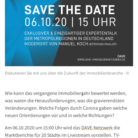
Investment Suchauftrag
Newsletter Investment
Immobilie kaufen
Immobilienangebote
Immobilienmarkt
Suchauftrag Wohnen
Services
Bauträger / Projektentwickler
Diskutieren Sie mit uns über die Zukunft der Immobilienbranche - ©
Hausverwaltung
Nachlassservice
Wie kann das vergangene Immobilienjahr bewertet werden,
Blog
was waren die Herausforderungen, was die gravierendsten
Veränderungen. Welche Folgen durch Corona gaben welche
News
neuen Orientierungen vor und in welche Richtungen?
Podcast
Am 06.10.2020 um 15:00 Uhr wird das
DAVE-Netzwerk
die
Ratgeber
Marktberichte für 20 Städte im Livestream vorstellen. TV-