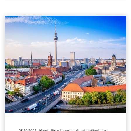
08.10.2025
|
News
|
Einzelhandel, Mehrfamilienhaus,