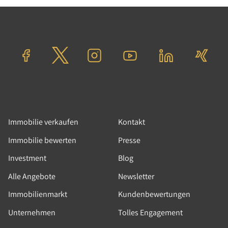
15.10.2024
|
News
|
Einzelhandel, Mehrfamilienhaus,
Zinshaus / Renditeobjekt, Grundstück, Gastgewerbe,
Marktentwicklung, Wohn und Geschäftshaus,
Bürogebäude, Kapitalanlage, Berlin,
Immobilienmarkt, Immobilienpreise
Berliner Immobilienmarkt 2024:
Positive Signale bringen
Investoren zurück
Seit Frühjahr 2024 steigt die
Immobilie verkaufen
Kontakt
Investorennachfrage nach Immobilien wieder.
Immobilie bewerten
Presse
Das gilt besonders für den Wohnungsbereich.
Parameter wie steigende Mieten, ausbleibender
Investment
Blog
Neubau, Bevölkerungswachstum und gute
Alle Angebote
Newsletter
Wirtschaftsdaten ziehen nachhaltig Investoren
an.
Immobilienmarkt
Kundenbewertungen
Weiterlesen
Unternehmen
Tolles Engagement