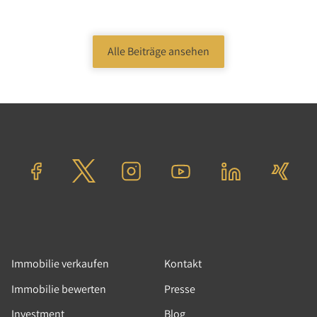
Alle Beiträge ansehen
23.02.2023
|
Podcast
|
Immobilienpolitik,
Nachhaltigkeit
Tolle Immo Talk: Klimaneutralität
in der Immobilienbranche bis
2050
Wie kann die Immobiilenbranche, die
politischen Klimaziele von Nachhaltigkeit und
Klimaneutralität erfüllen?
Immobilie verkaufen
Kontakt
Weiterlesen
Immobilie bewerten
Presse
Investment
Blog