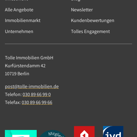
Alle Angebote
Newsletter
Immobilienmarkt
Kundenbewertungen
Unternehmen
Tolles Engagement
25.01.2023
|
Podcast
|
Marktentwicklung,
Digitalisierung, Corona, Immobilienpolitik,
Immobilienrecht, Nachhaltigkeit,
Tolle Immobilien GmbH
Immobilienfinanzierung, Gesellschaft
Kurfürstendamm 42
10719 Berlin
Tolle Immo Talk: Jahresrückblick
2022
post@tolle-immobilien.de
Telefon:
030 89 66 99 0
Der Markt erholt sich von Corona, aber mit dem
Telefax:
030 89 66 99 66
Ukraine-Krieg, der Rohstoffkrise und
Energie-/Zinswende rückten andere Themen in
das Bewusstsein der Immobilienbranche. Was
ist in 2022 passiert