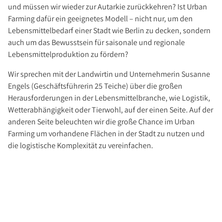
Investment Suchauftrag
und müssen wir wieder zur Autarkie zurückkehren? Ist Urban
Farming dafür ein geeignetes Modell – nicht nur, um den
Newsletter Investment
Lebensmittelbedarf einer Stadt wie Berlin zu decken, sondern
Immobilie kaufen
auch um das Bewusstsein für saisonale und regionale
Immobilienangebote
Lebensmittelproduktion zu fördern?
Immobilienmarkt
Wir sprechen mit der Landwirtin und Unternehmerin Susanne
Suchauftrag Wohnen
Engels (Geschäftsführerin 25 Teiche) über die großen
Herausforderungen in der Lebensmittelbranche, wie Logistik,
Services
Wetterabhängigkeit oder Tierwohl, auf der einen Seite. Auf der
Bauträger / Projektentwickler
anderen Seite beleuchten wir die große Chance im Urban
Hausverwaltung
Farming um vorhandene Flächen in der Stadt zu nutzen und
die logistische Komplexität zu vereinfachen.
Nachlassservice
Blog
News
Podcast
Ratgeber