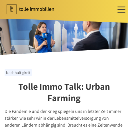
Wohnen
Ihr Makler für Wohnen
Immobilie bewerten
Immobilie verkaufen
Referenzen
Nachhaltigkeit
Tippgeber
Tolle Immo Talk: Urban
Newsletter Wohnen
Investment
Farming
Ihr Makler für Investment
Die Pandemie und der Krieg spiegeln uns in letzter Zeit immer
Marktbericht 2025/2026
stärker, wie sehr wir in der Lebensmittelversorgung von
Referenzen
anderen Ländern abhängig sind. Braucht es eine Zeitenwende