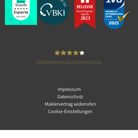
Weiterlesen
28.12.2022
|
Podcast
|
Nachhaltigkeit,
410
Bewertungen auf ProvenExpert.com
Immobilienpolitik
Tolle Immobilien GmbH
Tolle Immo Talk: Energiepreise
explodieren - was tun?
Impressum
Datenschutz
Wieso sind die Energiepreise schon vor dem
Maklervertrag widerrufen
Ukrainekrieg angestiegen und wann werden sie
Cookie-Einstellungen
wieder runtergehen?
Weiterlesen