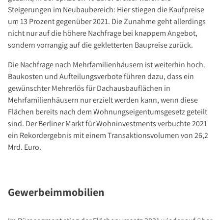
Über Uns
Steigerungen im Neubaubereich: Hier stiegen die Kaufpreise
Unternehmen
um 13 Prozent gegenüber 2021. Die Zunahme geht allerdings
nicht nur auf die höhere Nachfrage bei knappem Angebot,
Team
sondern vorrangig auf die gekletterten Baupreise zurück.
Kundenbewertungen
Die Nachfrage nach Mehrfamilienhäusern ist weiterhin hoch.
Stellenangebote
Baukosten und Aufteilungsverbote führen dazu, dass ein
Presse
gewünschter Mehrerlös für Dachausbauflächen in
Kontakt
Mehrfamilienhäusern nur erzielt werden kann, wenn diese
Flächen bereits nach dem Wohnungseigentumsgesetz geteilt
sind. Der Berliner Markt für Wohninvestments verbuchte 2021
ein Rekordergebnis mit einem Transaktionsvolumen von 26,2
Mrd. Euro.
Gewerbeimmobilien