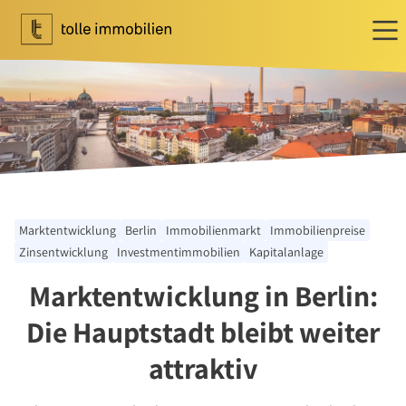
Wohnen
Ihr Makler für Wohnen
Immobilie bewerten
Immobilie verkaufen
Referenzen
Marktentwicklung
Berlin
Immobilienmarkt
Immobilienpreise
Tippgeber
Zinsentwicklung
Investmentimmobilien
Kapitalanlage
Newsletter Wohnen
Marktentwicklung in Berlin:
Investment
Die Hauptstadt bleibt weiter
Ihr Makler für Investment
Marktbericht 2025/2026
attraktiv
Referenzen