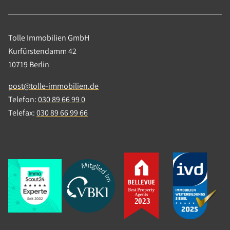
sie, warum ein starkes Netzwerk für junge
Makler oft wertvoller ist als der nächste Luxus-
Deal und wie Young Professionals in Berlin und
Brandenburg gezielt ihre Sichtbarkeit erhöhen
Tolle Immobilien GmbH
können.
Kurfürstendamm 42
10719 Berlin
Weiterlesen
post@tolle-immobilien.de
Telefon:
030 89 66 99 0
Telefax:
030 89 66 99 66
16.04.2026
|
News
|
Investment, Verkaufen, Wohnen,
Marktentwicklung
Personalplanung in silbernen
Zeiten, Corvin Tolle im Interview