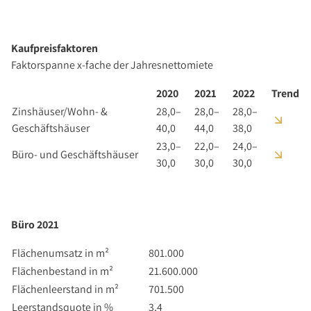
Kaufpreisfaktoren
Faktorspanne x-fache der Jahresnettomiete
2020
2021
2022
Trend
Zinshäuser/Wohn- &
28,0–
28,0–
28,0–
Geschäftshäuser
40,0
44,0
38,0
23,0–
22,0–
24,0–
Büro- und Geschäftshäuser
30,0
30,0
30,0
Büro 2021
Flächenumsatz in m²
801.000
Flächenbestand in m²
21.600.000
Flächenleerstand in m²
701.500
Leerstandsquote in %
3,4