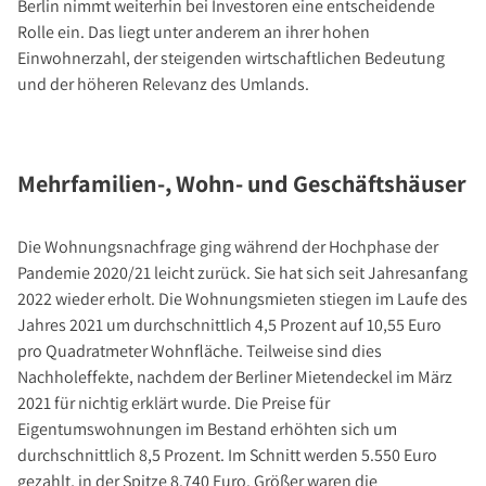
Berlin nimmt weiterhin bei Investoren eine entscheidende
Investment Suchauftrag
Rolle ein. Das liegt unter anderem an ihrer hohen
Newsletter Investment
Einwohnerzahl, der steigenden wirtschaftlichen Bedeutung
Immobilie kaufen
und der höheren Relevanz des Umlands.
Immobilienangebote
Immobilienmarkt
Mehrfamilien-, Wohn- und Geschäftshäuser
Suchauftrag Wohnen
Services
Die Wohnungsnachfrage ging während der Hochphase der
Bauträger / Projektentwickler
Pandemie 2020/21 leicht zurück. Sie hat sich seit Jahresanfang
Hausverwaltung
2022 wieder erholt. Die Wohnungsmieten stiegen im Laufe des
Nachlassservice
Jahres 2021 um durchschnittlich 4,5 Prozent auf 10,55 Euro
pro Quadratmeter Wohnfläche. Teilweise sind dies
Blog
Nachholeffekte, nachdem der Berliner Mietendeckel im März
News
2021 für nichtig erklärt wurde. Die Preise für
Podcast
Eigentumswohnungen im Bestand erhöhten sich um
durchschnittlich 8,5 Prozent. Im Schnitt werden 5.550 Euro
Ratgeber
gezahlt, in der Spitze 8.740 Euro. Größer waren die