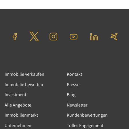
26.05.2026
|
News
|
Berlin, Immobilienmakler,
Immobilienvermarktung, Tolle Immobilien
Was junge Makler heute
Immobilie verkaufen
Kontakt
erfolgreich macht
Immobilie bewerten
Presse
Im Interview mit dem IVD spricht unsere
Investment
Blog
Immobilienmaklerin Marie Kuhnke über ihren
Alle Angebote
Newsletter
Werdegang in der Immobilienbranche und ihr
Immobilienmarkt
Kundenbewertungen
Engagement im IVD Verband. Als Mitinitiatorin
der „REALS“ und der „IVD Associates“ erläutert
Unternehmen
Tolles Engagement