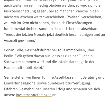
Über Uns
auch weiterhin sehr niedrig bleiben werden, so wird sich die
Unternehmen
Risikoeinschätzung gegenüber so mancher Branche in den
nächsten Wochen weiter verschieben. ´Weiter´ verschieben,
Team
weil wir im Kern nicht sehen, dass sich Einschätzungen
Kundenbewertungen
fundamental drehen, sondern dass sich bereits absehbare
Stellenangebote
Trends der letzten Monate jetzt deutlich beschleunigen und an
Ausmaß gewinnen.“
Presse
Kontakt
Corvin Tolle, Geschäftsführer bei Tolle Immobilien, über
Berlin: "Wir gehen davon aus, dass es zu einer Flucht in
Sachwerte kommen wird und die lokale Marktlage in der
Hauptstadt stabil bleibt."
Gerne stehen wir Ihnen für Ihre Assetklassen mit Beratung und
Einwertung regional sowie bundesweit zur Verfügung.
Erfahren Sie mehr über unseren Erfolg und schauen Sie sich
unsere
Investmentreferenzen
an.