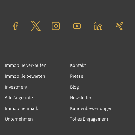
Zinshaus / Renditeobjekt, Grundstück, Gastgewerbe,
Marktentwicklung, Wohn und Geschäftshaus,
Bürogebäude, Kapitalanlage, Berlin,
Immobilienmarkt, Immobilienpreise
Berliner Immobilienmarkt 2024:
Positive Signale bringen
Investoren zurück
Seit Frühjahr 2024 steigt die
Immobilie verkaufen
Kontakt
Investorennachfrage nach Immobilien wieder.
Immobilie bewerten
Presse
Das gilt besonders für den Wohnungsbereich.
Parameter wie steigende Mieten, ausbleibender
Investment
Blog
Neubau, Bevölkerungswachstum und gute
Alle Angebote
Newsletter
Wirtschaftsdaten ziehen nachhaltig Investoren
an.
Immobilienmarkt
Kundenbewertungen
Weiterlesen
Unternehmen
Tolles Engagement