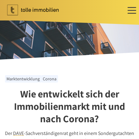
Wohnen
Ihr Makler für Wohnen
Immobilie bewerten
Immobilie verkaufen
Referenzen
Marktentwicklung
Corona
Tippgeber
Wie entwickelt sich der
Newsletter Wohnen
Investment
Immobilienmarkt mit und
Ihr Makler für Investment
nach Corona?
Marktbericht 2025/2026
Referenzen
Der
DAVE
-Sachverständigenrat geht in einem Sondergutachten