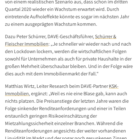
von einem realistischen Szenario aus, dass schon im dritten
Investment Suchauftrag
Quartal 2020 wieder ein Wachstum erwartet wird. Durch
Newsletter Investment
eintretende Aufholeffekte könnte es sogar im nächsten Jahr
Immobilie kaufen
zu einem ausgeprägten Wachstum kommen.
Immobilienangebote
Dazu Peter Schürrer, DAVE-Geschäftsführer,
Schürrer &
Immobilienmarkt
Fleischer Immobilien
: „Je schneller wir wieder nach und nach
den Lockdown lockern, werden die wirtschaftlichen Folgen
Suchauftrag Wohnen
sowohl für Unternehmen als auch für private Haushalte in der
Services
großen Mehrheit überschaubar bleiben. Und in der Folge wäre
Bauträger / Projektentwickler
dies auch mit dem Immobilienmarkt der Fall."
Hausverwaltung
Matthias Wirtz, Leiter Research beim DAVE-Partner
KSK-
Nachlassservice
Immobilien
, ergänzt: „Weil es nie eine Blase gab, kann auch
nichts platzen. Die Preisanstiege der letzten Jahre waren die
Blog
Folge sinkender Renditeanforderungen und einer in Teilen
News
erstaunlich geringen Risikoeinschätzung der
Podcast
Mietzahlungssicherheit einzelner Branchen. Während die
Renditeanforderungen angesichts der weiter vorhandenen
Ratgeber
Liquidität im Markt und der sogar noch gesunkenen Zinsen