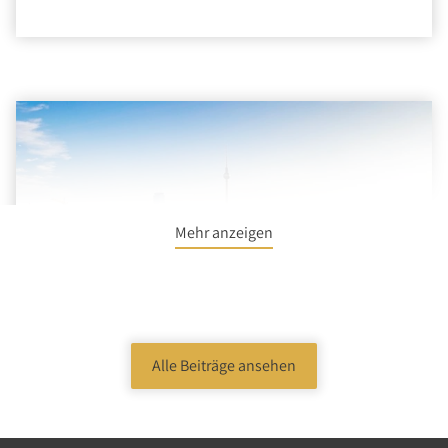
Mehr anzeigen
Alle Beiträge ansehen
15.10.2024
|
News
|
Einzelhandel, Mehrfamilienhaus,