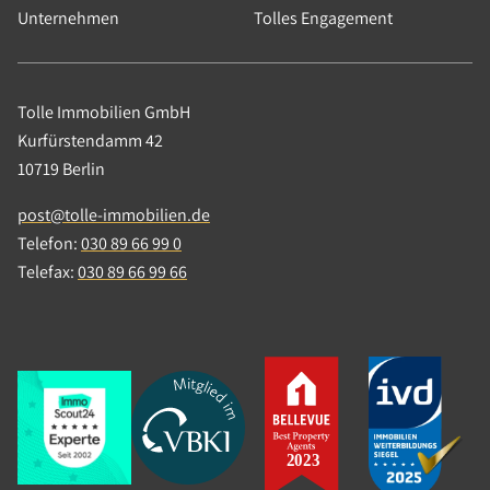
Weiterlesen
Unternehmen
Tolles Engagement
Tolle Immobilien GmbH
Kurfürstendamm 42
10719 Berlin
18.04.2023
|
News
|
Tolle Immobilien
post@tolle-immobilien.de
Telefon:
030 89 66 99 0
Tolle Immobilien als lokaler
Telefax:
030 89 66 99 66
Marktexperte ausgezeichnet
Wir freuen uns sehr, mitteilen zu können, dass
wir als lokaler Marktexperte ausgezeichnet
wurden.
Weiterlesen