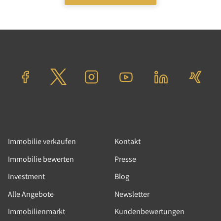
05.02.2026
|
News
|
Immobilienpolitik, Tolle
Immobilien, Immobilienmakler
Weiterbildung in der
Immobilienwirtschaft: Warum
sie aus Unternehmersicht
unverzichtbar bleibt
Die Diskussion um die geplante Abschaffung
der gesetzlichen Weiterbildungspflicht für
Immobilienmakler und
Immobilie verkaufen
Kontakt
Wohnimmobilienverwalter sorgt aktuell für
Immobilie bewerten
Presse
große Aufmerksamkeit in der Branche. Was
politisch als Beitrag zum Bürokratieabbau
Investment
Blog
gedacht ist, wird von vielen Marktteilnehmern
Alle Angebote
Newsletter
kritisch gesehen – auch von uns bei Tolle
Immobilien und Tolle Hausverwaltung.
Immobilienmarkt
Kundenbewertungen