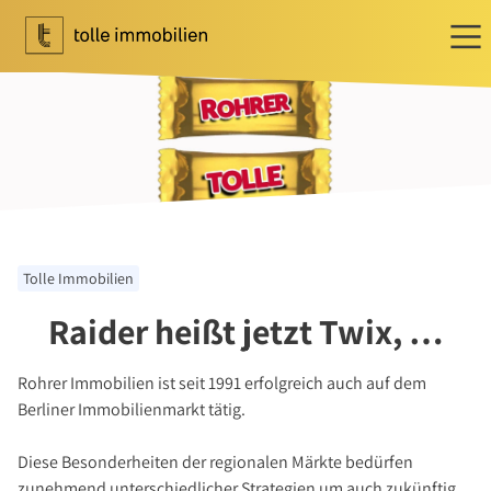
Wohnen
Ihr Makler für Wohnen
Immobilie bewerten
Immobilie verkaufen
Referenzen
Tolle Immobilien
Tippgeber
Raider heißt jetzt Twix, …
Newsletter Wohnen
Investment
Rohrer Immobilien ist seit 1991 erfolgreich auch auf dem
Ihr Makler für Investment
Berliner Immobilienmarkt tätig.
Marktbericht 2025/2026
Diese Besonderheiten der regionalen Märkte bedürfen
Referenzen
zunehmend unterschiedlicher Strategien um auch zukünftig