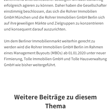
Investment Suchauftrag
erfolgreich agieren zu können. Daher haben die Gesellschafter
Newsletter Investment
einstimmig beschlossen, das sich die Rohrer Immobilien
GmbH München und die Rohrer Immobilien GmbH Berlin sich
Immobilie kaufen
auf ihre jeweiligen Märkte und Zielgruppen zu konzentrieren
Immobilienangebote
und konsequent darauf auszurichten.
Immobilienmarkt
Um dem Berliner Immobilienmarkt weiterhin gerecht zu
Suchauftrag Wohnen
werden wird die Rohrer Immobilien GmbH Berlin im Rahmen
Services
eines Management Buyouts (MBOs) ab 01.01.2020 unter neuer
Bauträger / Projektentwickler
Firmierung, Tolle Immobilien GmbH und Tolle Hausverwaltung
GmbH wie bisher weitergeführt.
Hausverwaltung
Nachlassservice
Blog
News
Weitere Beiträge zu diesem
Podcast
Thema
Ratgeber