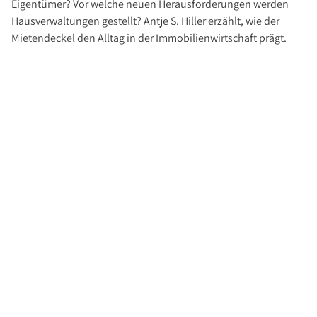
Eigentümer? Vor welche neuen Herausforderungen werden
Investment Suchauftrag
Hausverwaltungen gestellt? Antje S. Hiller erzählt, wie der
Newsletter Investment
Mietendeckel den Alltag in der Immobilienwirtschaft prägt.
Immobilie kaufen
Immobilienangebote
Immobilienmarkt
Suchauftrag Wohnen
Services
Bauträger / Projektentwickler
Hausverwaltung
Nachlassservice
Blog
News
Podcast
Ratgeber