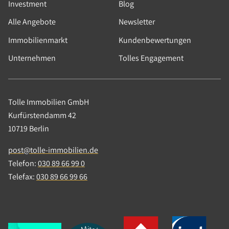
politisch als Beitrag zum Bürokratieabbau
Investment
Blog
gedacht ist, wird von vielen Marktteilnehmern
Alle Angebote
Newsletter
kritisch gesehen – auch von uns bei Tolle
Immobilien und Tolle Hausverwaltung.
Immobilienmarkt
Kundenbewertungen
Weiterlesen
Unternehmen
Tolles Engagement
Tolle Immobilien GmbH
Kurfürstendamm 42
10719 Berlin
22.07.2024
|
News
|
Investment, Gewerbe,
post@tolle-immobilien.de
Kapitalanlage, Zinshaus / Renditeobjekt, Grundstück,
Telefon:
030 89 66 99 0
Marktentwicklung, Berlin, Immobilienkauf,
Telefax:
030 89 66 99 66
Immobilienverkauf , Immobilienvermarktung,
Immobilienmarkt, Immobilienpreise,
Zinsentwicklung, Immobilienpolitik,
Investmentimmobilien, Kapitalanlage