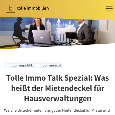
Wohnen
Ihr Makler für Wohnen
Immobilie bewerten
Immobilie verkaufen
Referenzen
Immobilienpolitik
Immobilienrecht
Tippgeber
Tolle Immo Talk Spezial: Was
Newsletter Wohnen
Investment
heißt der Mietendeckel für
Ihr Makler für Investment
Hausverwaltungen
Marktbericht 2025/2026
Referenzen
Welche Unsicherheiten bringt der Mietendeckel für Mieter und