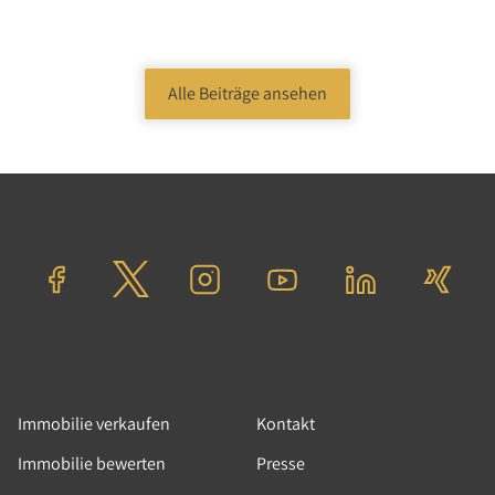
Alle Beiträge ansehen
05.02.2026
|
News
|
Immobilienpolitik, Tolle
Immobilien, Immobilienmakler
Weiterbildung in der
Immobilienwirtschaft: Warum
sie aus Unternehmersicht
unverzichtbar bleibt
Die Diskussion um die geplante Abschaffung
der gesetzlichen Weiterbildungspflicht für
Immobilienmakler und
Immobilie verkaufen
Kontakt
Wohnimmobilienverwalter sorgt aktuell für
Immobilie bewerten
Presse
große Aufmerksamkeit in der Branche. Was