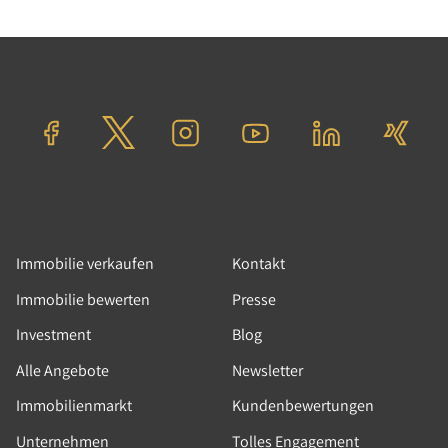
18.03.2026
|
Ratgeber
|
Immobilienkauf,
Immobilienbewertung, Immobilienverkauf ,
Immobilienvermarktung, Immobilienmakler
Woran erkennen Sie einen
professionellen
Immobilienmakler? Ein
Leitfaden für Verkäufer
Immobilie verkaufen
Kontakt
Immobilie bewerten
Presse
Wer in Berlin eine Immobilie verkaufen möchte,
Investment
Blog
steht früh vor einer Entscheidung, die den
Alle Angebote
Newsletter
gesamten Verlauf des Verkaufs prägt: Welchem
Makler vertraue ich diesen Prozess an? Diese
Immobilienmarkt
Kundenbewertungen
Frage ist in Deutschland besonders heikel –
Unternehmen
Tolles Engagement