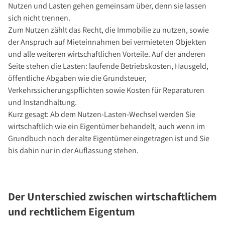
Über Uns
Nutzen und Lasten gehen gemeinsam über, denn sie lassen
sich nicht trennen.
Unternehmen
Zum Nutzen zählt das Recht, die Immobilie zu nutzen, sowie
Team
der Anspruch auf Mieteinnahmen bei vermieteten Objekten
Kundenbewertungen
und alle weiteren wirtschaftlichen Vorteile. Auf der anderen
Seite stehen die Lasten: laufende Betriebskosten, Hausgeld,
Stellenangebote
öffentliche Abgaben wie die Grundsteuer,
Presse
Verkehrssicherungspflichten sowie Kosten für Reparaturen
Kontakt
und Instandhaltung.
Kurz gesagt: Ab dem Nutzen-Lasten-Wechsel werden Sie
wirtschaftlich wie ein Eigentümer behandelt, auch wenn im
Grundbuch noch der alte Eigentümer eingetragen ist und Sie
bis dahin nur in der Auflassung stehen.
Der Unterschied zwischen wirtschaftlichem
und rechtlichem Eigentum