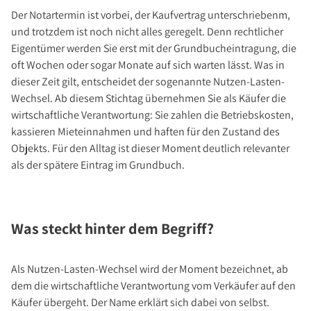
Investment Suchauftrag
Der Notartermin ist vorbei, der Kaufvertrag unterschriebenm,
Newsletter Investment
und trotzdem ist noch nicht alles geregelt. Denn rechtlicher
Eigentümer werden Sie erst mit der Grundbucheintragung, die
Immobilie kaufen
oft Wochen oder sogar Monate auf sich warten lässt. Was in
Immobilienangebote
dieser Zeit gilt, entscheidet der sogenannte Nutzen-Lasten-
Immobilienmarkt
Wechsel. Ab diesem Stichtag übernehmen Sie als Käufer die
wirtschaftliche Verantwortung: Sie zahlen die Betriebskosten,
Suchauftrag Wohnen
kassieren Mieteinnahmen und haften für den Zustand des
Services
Objekts. Für den Alltag ist dieser Moment deutlich relevanter
Bauträger / Projektentwickler
als der spätere Eintrag im Grundbuch.
Hausverwaltung
Nachlassservice
Was steckt hinter dem Begriff?
Blog
News
Als Nutzen-Lasten-Wechsel wird der Moment bezeichnet, ab
Podcast
dem die wirtschaftliche Verantwortung vom Verkäufer auf den
Ratgeber
Käufer übergeht. Der Name erklärt sich dabei von selbst.