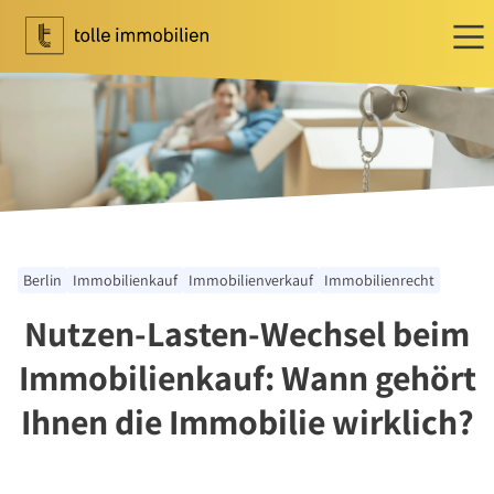
Wohnen
Ihr Makler für Wohnen
Immobilie bewerten
Immobilie verkaufen
Referenzen
Berlin
Immobilienkauf
Immobilienverkauf
Immobilienrecht
Tippgeber
Nutzen-Lasten-Wechsel beim
Newsletter Wohnen
Investment
Immobilienkauf: Wann gehört
Ihr Makler für Investment
Ihnen die Immobilie wirklich?
Marktbericht 2025/2026
Referenzen