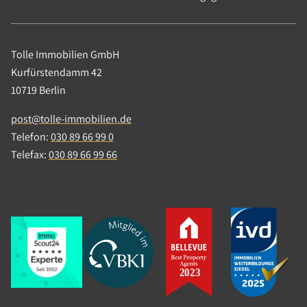
denn die Berufsbezeichnung
„Immobilienmakler" ist nicht geschützt. Es gibt
keine einheitliche Ausbildung, kein
verbindliches Qualitätsniveau, keine
Tolle Immobilien GmbH
Mindeststandards, die automatisch für
Kurfürstendamm 42
Kompetenz sorgen. Jeder darf sich Makler
10719 Berlin
nennen. Und genau das macht die Wahl so
post@tolle-immobilien.de
anspruchsvoll.
Weiterlesen
Telefon:
030 89 66 99 0
Telefax:
030 89 66 99 66
18.03.2026
|
Ratgeber
|
Immobilienkauf,
Immobilienmakler, Berlin, Steuer
Mehrwertsteuer beim