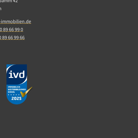
ndamm 42
in
-immobilien.de
0 89 66 99 0
0 89 66 99 66
etzt die
die Zahl der
ovid-19-
hwierigkeiten.