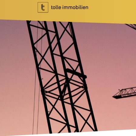
Wohnen
Investment
Ihr Makler für Wohnen
Ihr Makler f
Immobilie bewerten
Marktberich
Immobilie verkaufen
Referenzen
Referenzen
Investment 
Tippgeber
Newsletter I
Newsletter Wohnen
Blog
Über Uns
News
Unternehme
Podcast
Team
Ratgeber
Kundenbewe