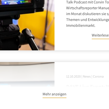
Talk Podcast mit Corvin To
Wirtschaftsreporter Manue
im Monat diskutieren sie
Themen und Entwicklung
Immobilienmarkt.
Weiterles
12.10.2020
|
News
|
Corona
DAVE Live Event: 
Gewinner in der C
Mehr anzeigen
Rückblick auf das DAVE-Liv