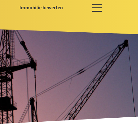
Immobilie bewerten
ces
ger / Projektentwickler
erwaltung
ssservice