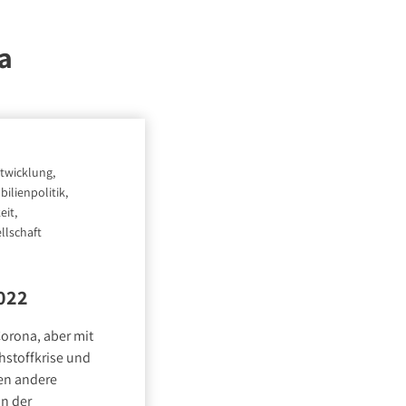
a
twicklung,
ilienpolitik,
eit,
llschaft
022
Corona, aber mit
hstoffkrise und
en andere
n der