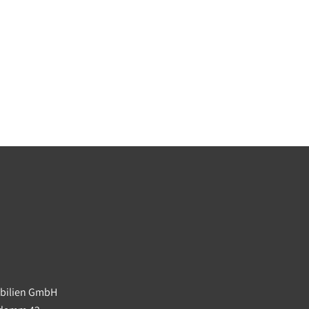
en
ch
immobilien
chlagene,
res Wohnen oder
obilien GmbH