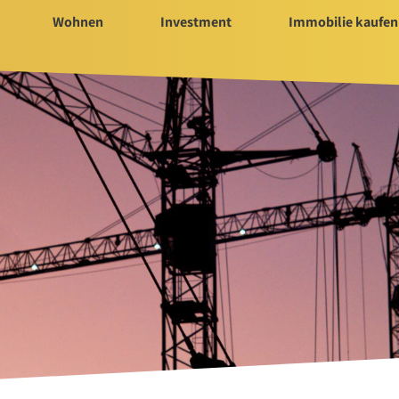
Wohnen
Investment
Immobilie kaufen
Immobilie kaufen
Servi
ür Investment
Immobilienangebote
Bauträ
t 2025/2026
Immobilienmarkt
Hausv
Suchauftrag Wohnen
Nachla
Suchauftrag
nvestment
n
rtungen