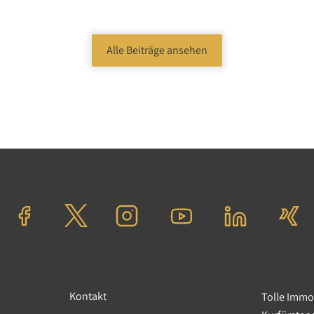
Weiterles
Alle Beiträge ansehen
21.08.2020
|
News
|
Corona
Neue Chancen für Investoren dur
Upcycling von urbanen Gewerbe
Neue Nutzungskonzepte für von Corona-anges
städtische Gewerbeimmobilien durch temporä
Co-Living-Produkte?
Weiterlesen
Kontakt
Tolle Imm