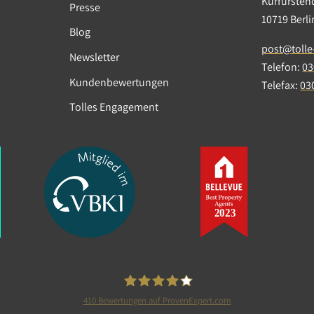
Kurfürste
Presse
10719 Berl
Blog
post@tolle
Newsletter
Telefon:
03
29.06.2020
|
News
|
Corona
Kundenbewertungen
Telefax:
03
Tolles Engagement
Covid-19-Gesetz trifft verstärkt j
Eigentümer
Nach Angaben der Tolle Hausverwaltung bringt 
zunehmenden Mietstundungen aufgrund des C
Gesetzes jetzt zunehmend die Eigentümer in Sc
Weiterlesen
410
Bewertungen auf ProvenExpert.com