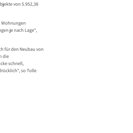
Objekte von 5.952,38
ach Wohnungen
gen je nach Lage“,
sich für den Neubau von
h die
cke schnell,
ücklich“, so Tolle