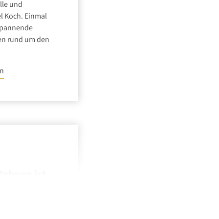
lle und
l Koch. Einmal
 spannende
en rund um den
en
Wohnen ist
orona-Krise
e Event in Berlin