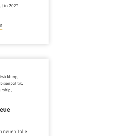
t in 2022
en
twicklung,
ilienpolitik,
urship,
Neue
en neuen Tolle