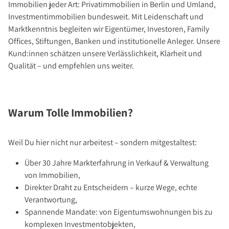
Investment Suchauftrag
Immobilien jeder Art: Privatimmobilien in Berlin und Umland,
Investmentimmobilien bundesweit. Mit Leidenschaft und
Newsletter Investment
Marktkenntnis begleiten wir Eigentümer, Investoren, Family
Immobilie kaufen
Offices, Stiftungen, Banken und institutionelle Anleger. Unsere
Immobilienangebote
Kund:innen schätzen unsere Verlässlichkeit, Klarheit und
Qualität – und empfehlen uns weiter.
Immobilienmarkt
Suchauftrag Wohnen
Services
Warum Tolle Immobilien?
Bauträger / Projektentwickler
Hausverwaltung
Weil Du hier nicht nur arbeitest – sondern mitgestaltest:
Nachlassservice
Über 30 Jahre Markterfahrung in Verkauf & Verwaltung
Blog
von Immobilien,
News
Direkter Draht zu Entscheidern – kurze Wege, echte
Podcast
Verantwortung,
Spannende Mandate: von Eigentumswohnungen bis zu
Ratgeber
komplexen Investmentobjekten,