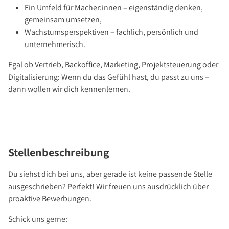
Über Uns
Ein Umfeld für Macher:innen – eigenständig denken,
Unternehmen
gemeinsam umsetzen,
Wachstumsperspektiven – fachlich, persönlich und
Team
unternehmerisch.
Kundenbewertungen
Egal ob Vertrieb, Backoffice, Marketing, Projektsteuerung oder
Stellenangebote
Digitalisierung: Wenn du das Gefühl hast, du passt zu uns –
Presse
dann wollen wir dich kennenlernen.
Kontakt
Stellenbeschreibung
Du siehst dich bei uns, aber gerade ist keine passende Stelle
ausgeschrieben? Perfekt! Wir freuen uns ausdrücklich über
proaktive Bewerbungen.
Schick uns gerne: