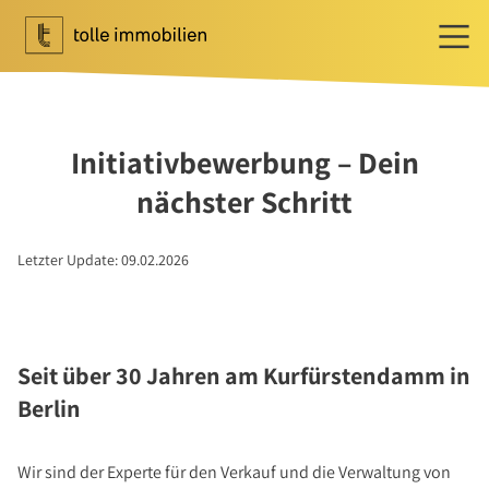
Wohnen
Ihr Makler für Wohnen
Initiativbewerbung – Dein
Immobilie bewerten
nächster Schritt
Immobilie verkaufen
Referenzen
Letzter Update: 09.02.2026
Tippgeber
Newsletter Wohnen
Investment
Seit über 30 Jahren am Kurfürstendamm in
Ihr Makler für Investment
Berlin
Marktbericht 2025/2026
Referenzen
Wir sind der Experte für den Verkauf und die Verwaltung von