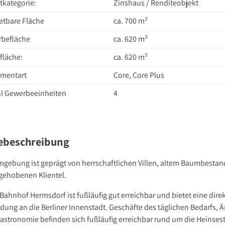
tkategorie:
Zinshaus / Renditeobjekt
etbare Fläche
ca. 700 m²
befläche
ca. 620 m²
läche:
ca. 620 m²
tmentart
Core, Core Plus
l Gewerbeeinheiten
4
ebeschreibung
mgebung ist geprägt von herrschaftlichen Villen, altem Baumbesta
 gehobenen Klientel.
Bahnhof Hermsdorf ist fußläufig gut erreichbar und bietet eine dire
dung an die Berliner Innenstadt. Geschäfte des täglichen Bedarfs, Ä
astronomie befinden sich fußläufig erreichbar rund um die Heinses