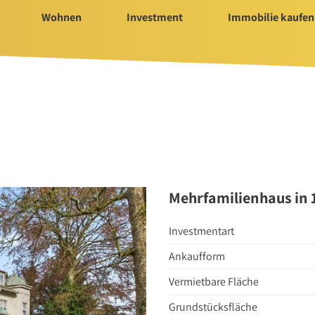
Wohnen
Investment
Immobilie kaufen
Immobilie kaufen
Servi
ür Investment
Immobilienangebote
Bauträ
t 2025/2026
Immobilienmarkt
Hausv
Suchauftrag Wohnen
Nachla
Suchauftrag
Mehrfamilienhaus in 
nvestment
Investmentart
Ankaufform
n
Vermietbare Fläche
Grundstücksfläche
rtungen