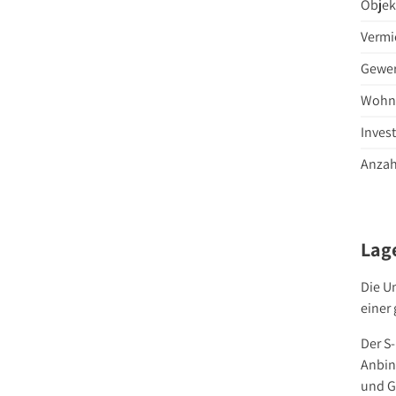
Objek
Vermi
Gewer
Wohnf
Inves
Anzah
Lag
Die U
einer
Der S-
Anbin
und G