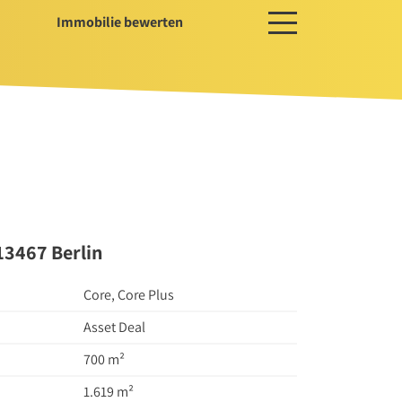
Immobilie bewerten
ces
ger / Projektentwickler
erwaltung
ssservice
13467 Berlin
Core, Core Plus
Asset Deal
700 m²
1.619 m²