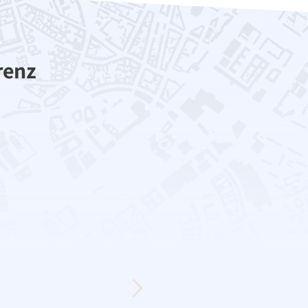
n)
renz