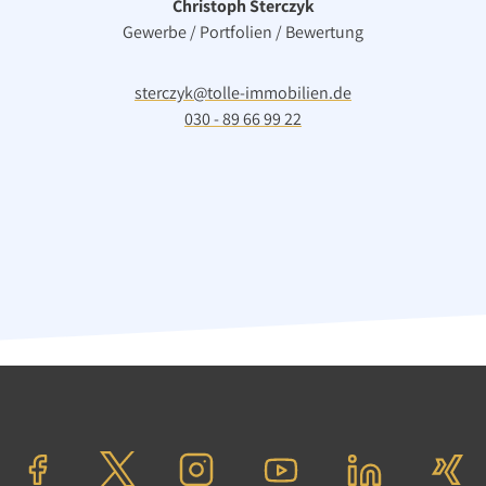
Christoph Sterczyk
Gewerbe / Portfolien / Bewertung
g
Wohnung
Berlin
sterczyk@tolle-immobilien.de
 280.000,00 €
Verkaufspreis: 580.00
030 - 89 66 99 22
Monat(en)
Verkauft in 6 Monat(e