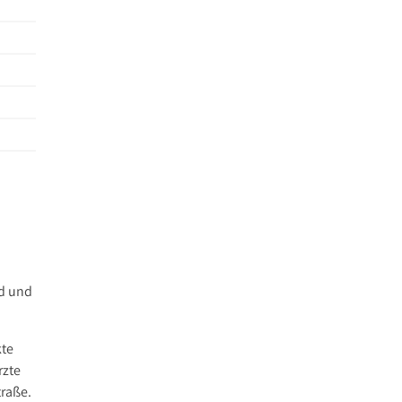
nd und
kte
rzte
traße.