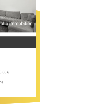
0,00 €
n)