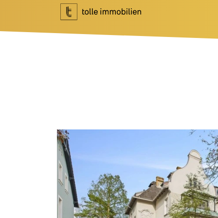
Wohnen
Investment
Ihr Makler für Wohnen
Ihr Makler f
Immobilie bewerten
Marktberich
Immobilie verkaufen
Referenzen
Referenzen
Investment 
Tippgeber
Newsletter I
Newsletter Wohnen
Blog
Über Uns
News
Unternehme
Podcast
Team
Ratgeber
Kundenbewe