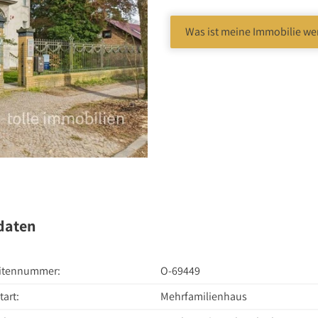
bote
Was ist meine Immobilie we
daten
itennummer:
O-69449
tart:
Mehrfamilienhaus