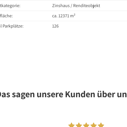
tkategorie:
Zinshaus / Renditeobjekt
läche:
ca. 12371 m²
l Parkplätze:
126
Das sagen unsere Kunden über un