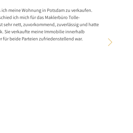
s ich meine Wohnung in Potsdam zu verkaufen.
Mit der D
hied ich mich für das Maklerbüro Tolle-
realistisc
st sehr nett, zuvorkommend, zuverlässig und hatte
Verkäufer
k. Sie verkaufte meine Immobilie innerhalb
Über Immo
er für beide Parteien zufriedenstellend war.