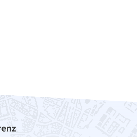
0,00 €
n)
renz