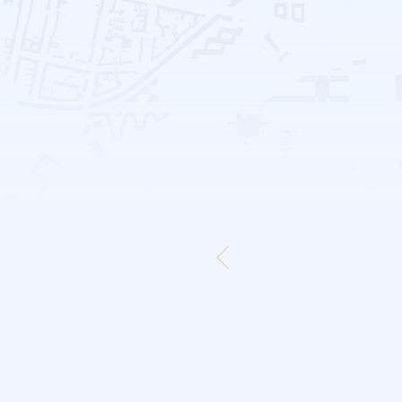
Investment
Mehrfamilienha
Berlin
Core, Core Plu