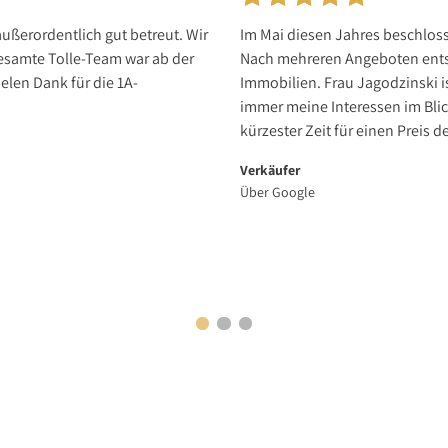
ußerordentlich gut betreut. Wir
Im Mai diesen Jahres beschlos
esamte Tolle-Team war ab der
Nach mehreren Angeboten entsc
elen Dank für die 1A-
Immobilien. Frau Jagodzinski i
immer meine Interessen im Blic
kürzester Zeit für einen Preis d
Verkäufer
Über Google