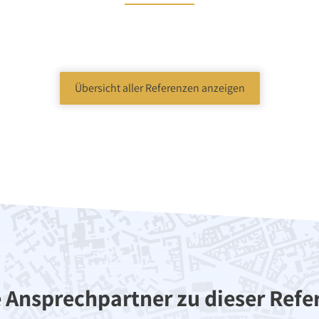
Übersicht aller Referenzen anzeigen
Wohnen
Etagenwohnung
Berlin
 840.000,00 €
Verkaufspreis: 194.00
Monat(en)
Verkauft in 3 Monat(e
e Ansprechpartner zu dieser Refe