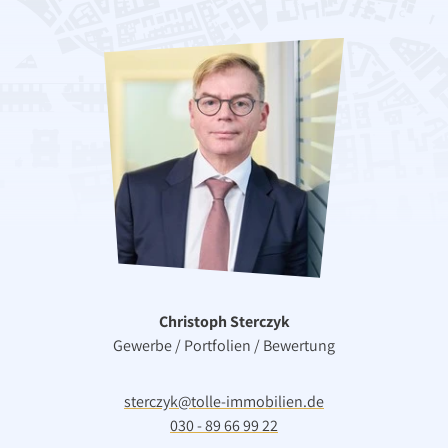
Wohnen
Christoph Sterczyk
Gewerbe / Portfolien / Bewertung
us
Etagenwohnung
Berlin
sterczyk@tolle-immobilien.de
s
Verkaufspreis: 280.00
030 - 89 66 99 22