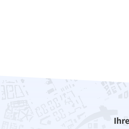
Wohnen
Einfamilienhaus
Potsdam
Verkaufspreis:
Verkauft in 9 
Ihr