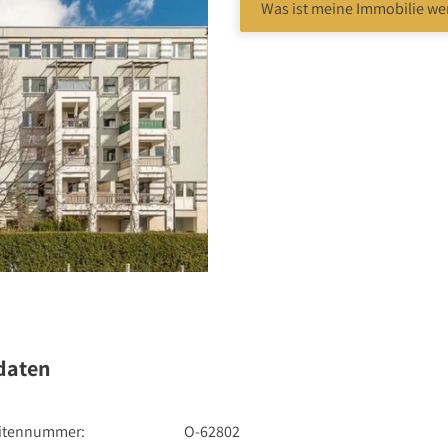
Was ist meine Immobilie we
bote
daten
itennummer:
O-62802