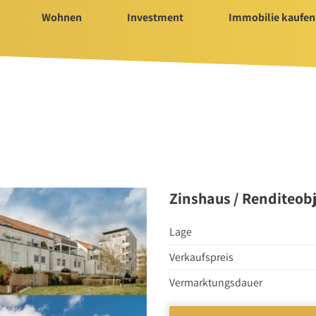
Wohnen
Investment
Immobilie kaufen
Immobilie kaufen
Servi
ür Investment
Immobilienangebote
Bauträ
t 2025/2026
Immobilienmarkt
Hausv
Suchauftrag Wohnen
Nachla
Suchauftrag
Zinshaus / Renditeobj
nvestment
Lage
Verkaufspreis
n
Vermarktungsdauer
rtungen