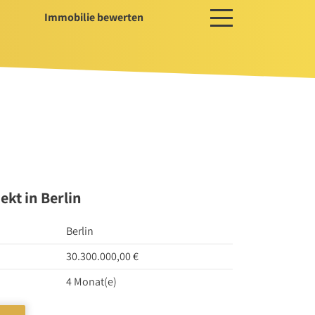
Immobilie bewerten
ces
ger / Projektentwickler
erwaltung
ssservice
ekt in Berlin
Berlin
30.300.000,00 €
4 Monat(e)