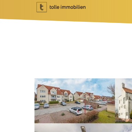
Wohnen
Investment
Ihr Makler für Wohnen
Ihr Makler f
Immobilie bewerten
Marktberich
Immobilie verkaufen
Referenzen
Referenzen
Investment 
Tippgeber
Newsletter I
Newsletter Wohnen
Blog
Über Uns
News
Unternehme
Podcast
Team
Ratgeber
Kundenbewe