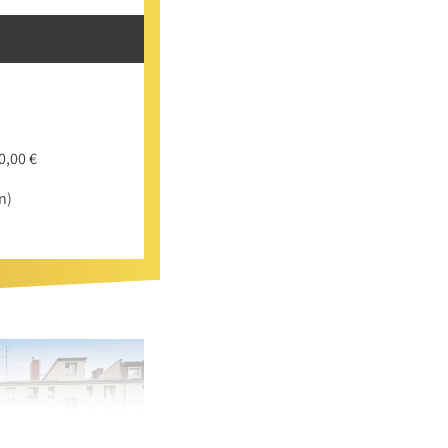
0,00 €
n)