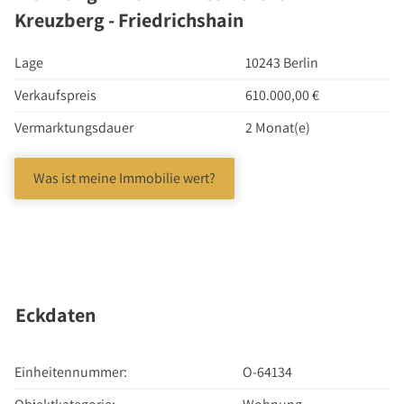
Investment Suchauftrag
Kreuzberg - Friedrichshain
Newsletter Investment
Lage
10243 Berlin
Immobilie kaufen
Immobilienangebote
Verkaufspreis
610.000,00 €
Immobilienmarkt
Vermarktungsdauer
2 Monat(e)
Suchauftrag Wohnen
Was ist meine Immobilie wert?
Services
Bauträger / Projektentwickler
Hausverwaltung
Nachlassservice
Blog
Eckdaten
News
Podcast
Einheitennummer:
O-64134
Ratgeber