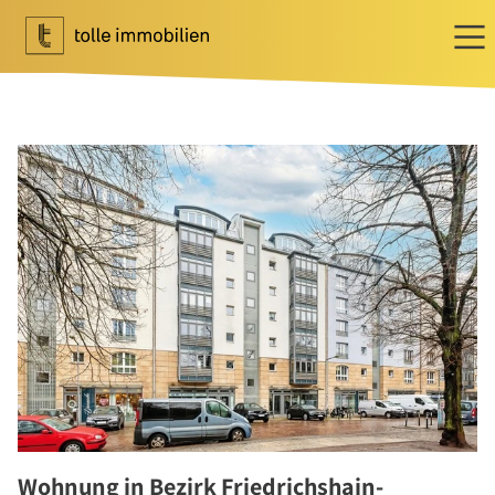
Wohnen
Ihr Makler für Wohnen
Immobilie bewerten
Immobilie verkaufen
Referenzen
Tippgeber
Newsletter Wohnen
Investment
Ihr Makler für Investment
Marktbericht 2025/2026
Referenzen
Wohnung in Bezirk Friedrichshain-