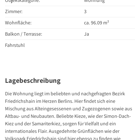
Objektkategorie:
Wohnung
Über Uns
Zimmer:
3
Unternehmen
Team
Wohnfläche:
ca. 96.09 m²
Kundenbewertungen
Balkon / Terrasse:
Ja
Stellenangebote
Fahrstuhl
Presse
Kontakt
Lagebeschreibung
Die Wohnung liegt im beliebten und nachgefragten Bezirk
Friedrichshain im Herzen Berlins. Hier findet sich eine
Mischung aus Alteingesessenen und Zugezogenen sowie aus
Altbau- und Neubauten. Beliebte Kieze, wie der Simon-Dach-
Kiez und der Samariterkiez, sorgen für Vielfalt und ein
internationales Flair. Ausgedehnte Grünflächen wie der
Volkspark Friedrichshain sind hier ebenso zu finden wie