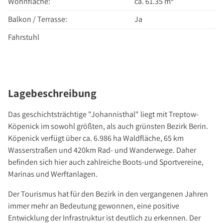
Wohnfläche:
ca. 61.35 m²
Über Uns
Unternehmen
Balkon / Terrasse:
Ja
Team
Fahrstuhl
Kundenbewertungen
Stellenangebote
Presse
Lagebeschreibung
Kontakt
Das geschichtsträchtige "Johannisthal" liegt mit Treptow-
Köpenick im sowohl größten, als auch grünsten Bezirk Berin.
Köpenick verfügt über ca. 6.986 ha Waldfläche, 65 km
Wasserstraßen und 420km Rad- und Wanderwege. Daher
befinden sich hier auch zahlreiche Boots-und Sportvereine,
Marinas und Werftanlagen.
Der Tourismus hat für den Bezirk in den vergangenen Jahren
immer mehr an Bedeutung gewonnen, eine positive
Entwicklung der Infrastruktur ist deutlich zu erkennen. Der