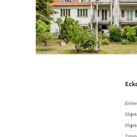
Stellenange
Presse
Kontakt
Eck
Einhe
Objek
Objek
Zimme