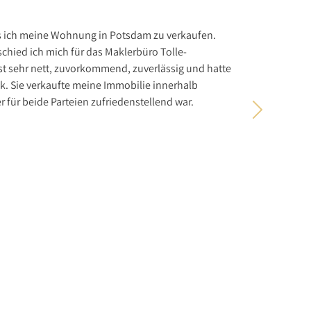
s ich meine Wohnung in Potsdam zu verkaufen.
Mit der D
hied ich mich für das Maklerbüro Tolle-
realistisc
st sehr nett, zuvorkommend, zuverlässig und hatte
Verkäufer
k. Sie verkaufte meine Immobilie innerhalb
Über Immo
er für beide Parteien zufriedenstellend war.