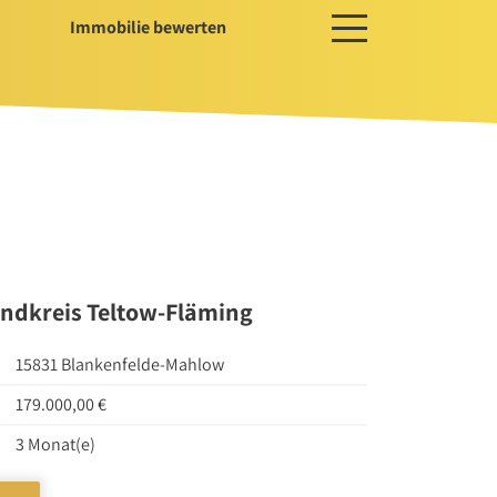
Immobilie bewerten
ces
ger / Projektentwickler
erwaltung
ssservice
ndkreis Teltow-Fläming
15831 Blankenfelde-Mahlow
179.000,00 €
3 Monat(e)