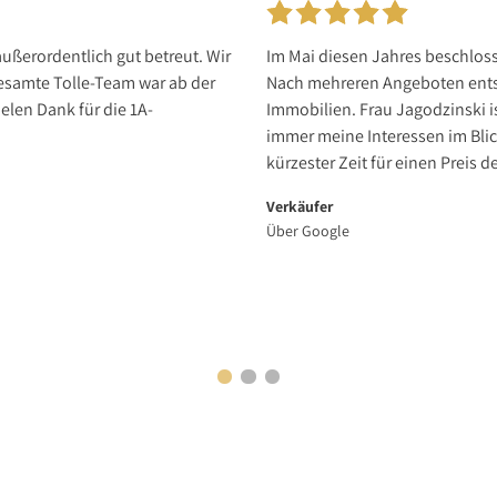
ußerordentlich gut betreut. Wir
Im Mai diesen Jahres beschlos
esamte Tolle-Team war ab der
Nach mehreren Angeboten entsc
elen Dank für die 1A-
Immobilien. Frau Jagodzinski i
immer meine Interessen im Blic
kürzester Zeit für einen Preis d
Verkäufer
Über Google