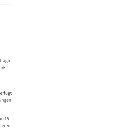
fragte
irk
verfügt
tungen
on 15
iteren