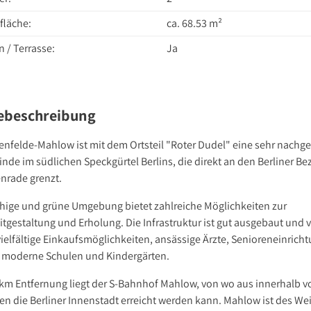
läche:
ca. 68.53 m²
 / Terrasse:
Ja
ebeschreibung
enfelde-Mahlow ist mit dem Ortsteil "Roter Dudel" eine sehr nachge
nde im südlichen Speckgürtel Berlins, die direkt an den Berliner Bez
enrade grenzt.
uhige und grüne Umgebung bietet zahlreiche Möglichkeiten zur
itgestaltung und Erholung. Die Infrastruktur ist gut ausgebaut und 
vielfältige Einkaufsmöglichkeiten, ansässige Ärzte, Senioreneinrich
 moderne Schulen und Kindergärten.
5 km Entfernung liegt der S-Bahnhof Mahlow, von wo aus innerhalb v
en die Berliner Innenstadt erreicht werden kann. Mahlow ist des We