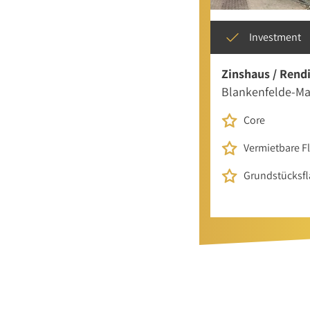
Investment
Zinshaus / Rend
Blankenfelde-M
Core
Vermietbare F
Grundstücksfl