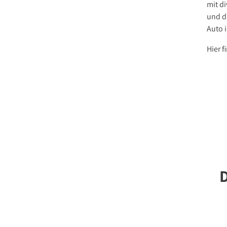
mit d
und d
Auto i
Hier 