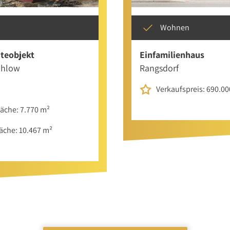
Wohnen
iteobjekt
Einfamilienhaus
ahlow
Rangsdorf
Verkaufspreis: 690.00
läche: 7.770 m²
äche: 10.467 m²