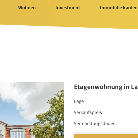
Wohnen
Investment
Immobilie kaufen
Immobilie kaufen
Servi
ür Investment
Immobilienangebote
Bauträ
t 2025/2026
Immobilienmarkt
Hausv
Suchauftrag Wohnen
Nachla
Suchauftrag
Etagenwohnung in La
nvestment
Lage
Verkaufspreis
n
Vermarktungsdauer
rtungen