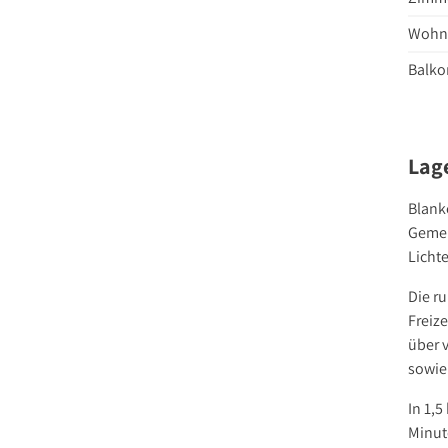
Wohnf
Balkon
Lag
Blank
Gemei
Licht
Die r
Freize
über 
sowie
In 1,
Minut