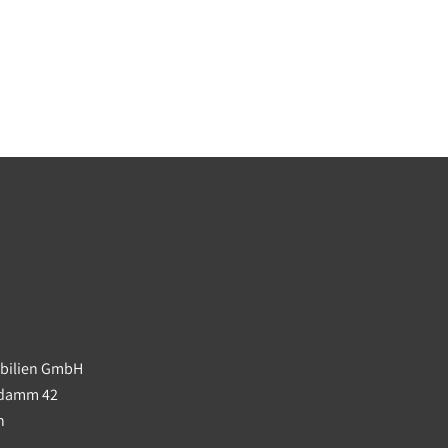
obilien GmbH
ndamm 42
in