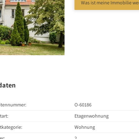
Was ist meine Immobilie we
bote
daten
itennummer:
O-60186
tart:
Etagenwohnung
tkategorie:
Wohnung
r:
2