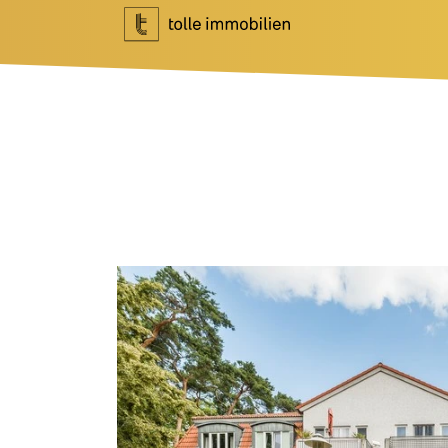
Wohnen
Investment
Ihr Makler für Wohnen
Ihr Makler f
Immobilie bewerten
Marktberich
Immobilie verkaufen
Referenzen
Referenzen
Investment 
Tippgeber
Newsletter I
Newsletter Wohnen
Blog
Über Uns
News
Unternehme
Podcast
Team
Ratgeber
Kundenbewe