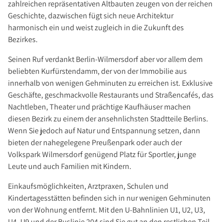
zahlreichen repräsentativen Altbauten zeugen von der reichen
Geschichte, dazwischen fügt sich neue Architektur
harmonisch ein und weist zugleich in die Zukunft des
Bezirkes.
Seinen Ruf verdankt Berlin-Wilmersdorf aber vor allem dem
beliebten Kurfürstendamm, der von der Immobilie aus
innerhalb von wenigen Gehminuten zu erreichen ist. Exklusive
Geschäfte, geschmackvolle Restaurants und Straßencafés, das
Nachtleben, Theater und prächtige Kaufhäuser machen
diesen Bezirk zu einem der ansehnlichsten Stadtteile Berlins.
Wenn Sie jedoch auf Natur und Entspannung setzen, dann
bieten der nahegelegene Preußenpark oder auch der
Volkspark Wilmersdorf genügend Platz für Sportler, junge
Leute und auch Familien mit Kindern.
Einkaufsmöglichkeiten, Arztpraxen, Schulen und
Kindertagesstätten befinden sich in nur wenigen Gehminuten
von der Wohnung entfernt. Mit den U-Bahnlinien U1, U2, U3,
U4, U9 und der Buslinie 204 sind Sie gut an den restlichen Teil