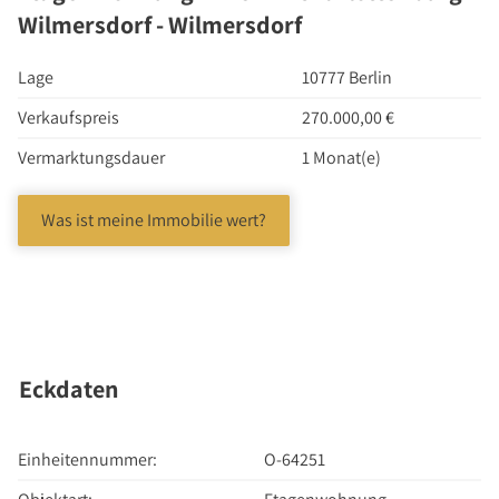
Investment Suchauftrag
Wilmersdorf - Wilmersdorf
Newsletter Investment
Immobilie kaufen
Lage
10777 Berlin
Immobilienangebote
Verkaufspreis
270.000,00 €
Immobilienmarkt
Vermarktungsdauer
1 Monat(e)
Suchauftrag Wohnen
Services
Was ist meine Immobilie wert?
Bauträger / Projektentwickler
Hausverwaltung
Nachlassservice
Blog
Eckdaten
News
Podcast
Einheitennummer:
O-64251
Ratgeber