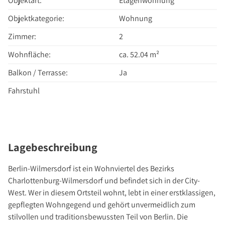
Objektart:
Etagenwohnung
Über Uns
Objektkategorie:
Wohnung
Unternehmen
Team
Zimmer:
2
Kundenbewertungen
Wohnfläche:
ca. 52.04 m²
Stellenangebote
Balkon / Terrasse:
Ja
Presse
Fahrstuhl
Kontakt
Lagebeschreibung
Berlin-Wilmersdorf ist ein Wohnviertel des Bezirks
Charlottenburg-Wilmersdorf und befindet sich in der City-
West. Wer in diesem Ortsteil wohnt, lebt in einer erstklassigen,
gepflegten Wohngegend und gehört unvermeidlich zum
stilvollen und traditionsbewussten Teil von Berlin. Die