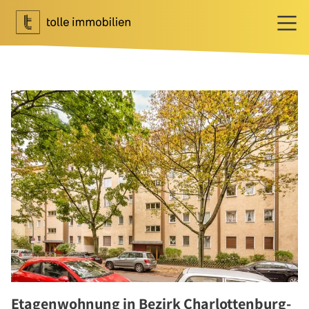
Wohnen
Ihr Makler für Wohnen
Immobilie bewerten
Immobilie verkaufen
Referenzen
Tippgeber
Newsletter Wohnen
Investment
Ihr Makler für Investment
Marktbericht 2025/2026
Referenzen
Etagenwohnung in Bezirk Charlottenburg-