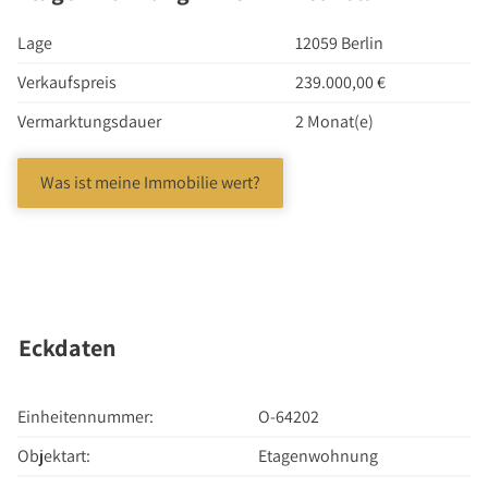
Investment Suchauftrag
Newsletter Investment
Lage
12059 Berlin
Immobilie kaufen
Verkaufspreis
239.000,00 €
Immobilienangebote
Vermarktungsdauer
2 Monat(e)
Immobilienmarkt
Suchauftrag Wohnen
Was ist meine Immobilie wert?
Services
Bauträger / Projektentwickler
Hausverwaltung
Nachlassservice
Eckdaten
Blog
News
Einheitennummer:
O-64202
Podcast
Objektart:
Etagenwohnung
Ratgeber