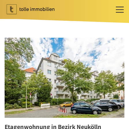
Wohnen
Ihr Makler für Wohnen
Immobilie bewerten
Immobilie verkaufen
Referenzen
Tippgeber
Newsletter Wohnen
Investment
Ihr Makler für Investment
Marktbericht 2025/2026
Referenzen
Etagenwohnung in Bezirk Neukölln