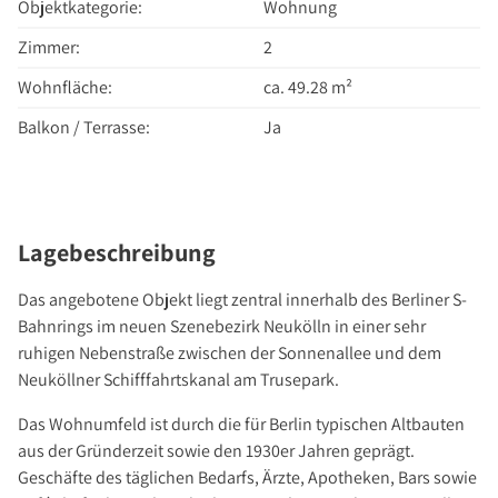
Über Uns
Objektkategorie:
Wohnung
Unternehmen
Zimmer:
2
Team
Wohnfläche:
ca. 49.28 m²
Kundenbewertungen
Balkon / Terrasse:
Ja
Stellenangebote
Presse
Kontakt
Lagebeschreibung
Das angebotene Objekt liegt zentral innerhalb des Berliner S-
Bahnrings im neuen Szenebezirk Neukölln in einer sehr
ruhigen Nebenstraße zwischen der Sonnenallee und dem
Neuköllner Schifffahrtskanal am Trusepark.
Das Wohnumfeld ist durch die für Berlin typischen Altbauten
aus der Gründerzeit sowie den 1930er Jahren geprägt.
Geschäfte des täglichen Bedarfs, Ärzte, Apotheken, Bars sowie