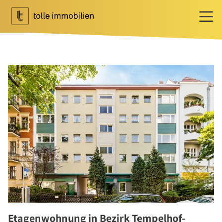
Wohnen
Ihr Makler für Wohnen
Immobilie bewerten
Immobilie verkaufen
Referenzen
Tippgeber
Newsletter Wohnen
Investment
Ihr Makler für Investment
Marktbericht 2025/2026
Referenzen
Etagenwohnung in Bezirk Tempelhof-