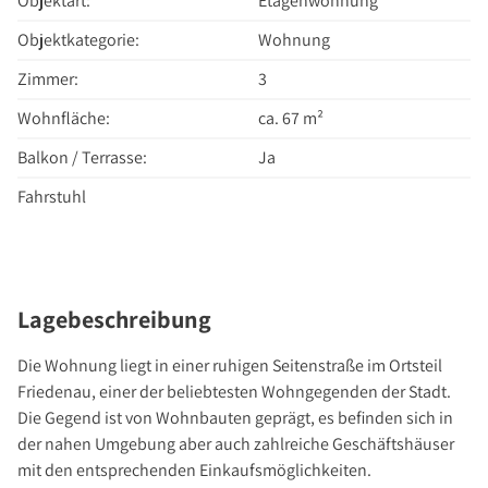
Objektart:
Etagenwohnung
Über Uns
Objektkategorie:
Wohnung
Unternehmen
Team
Zimmer:
3
Kundenbewertungen
Wohnfläche:
ca. 67 m²
Stellenangebote
Balkon / Terrasse:
Ja
Presse
Fahrstuhl
Kontakt
Lagebeschreibung
Die Wohnung liegt in einer ruhigen Seitenstraße im Ortsteil
Friedenau, einer der beliebtesten Wohngegenden der Stadt.
Die Gegend ist von Wohnbauten geprägt, es befinden sich in
der nahen Umgebung aber auch zahlreiche Geschäftshäuser
mit den entsprechenden Einkaufsmöglichkeiten.