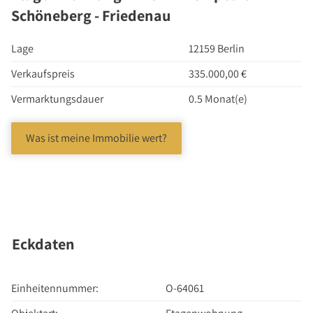
Investment Suchauftrag
Schöneberg - Friedenau
Newsletter Investment
Lage
12159 Berlin
Immobilie kaufen
Immobilienangebote
Verkaufspreis
335.000,00 €
Immobilienmarkt
Vermarktungsdauer
0.5 Monat(e)
Suchauftrag Wohnen
Was ist meine Immobilie wert?
Services
Bauträger / Projektentwickler
Hausverwaltung
Nachlassservice
Blog
Eckdaten
News
Podcast
Einheitennummer:
O-64061
Ratgeber