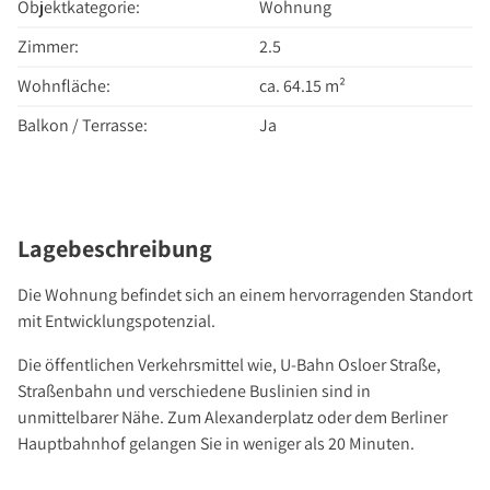
Über Uns
Objektkategorie:
Wohnung
Unternehmen
Zimmer:
2.5
Team
Wohnfläche:
ca. 64.15 m²
Kundenbewertungen
Balkon / Terrasse:
Ja
Stellenangebote
Presse
Kontakt
Lagebeschreibung
Die Wohnung befindet sich an einem hervorragenden Standort
mit Entwicklungspotenzial.
Die öffentlichen Verkehrsmittel wie, U-Bahn Osloer Straße,
Straßenbahn und verschiedene Buslinien sind in
unmittelbarer Nähe. Zum Alexanderplatz oder dem Berliner
Hauptbahnhof gelangen Sie in weniger als 20 Minuten.