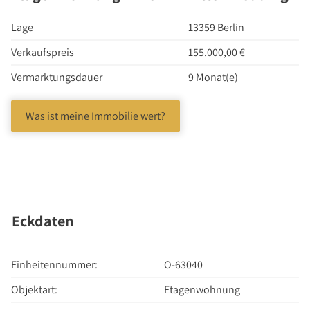
Investment Suchauftrag
Newsletter Investment
Lage
13359 Berlin
Immobilie kaufen
Verkaufspreis
155.000,00 €
Immobilienangebote
Vermarktungsdauer
9 Monat(e)
Immobilienmarkt
Suchauftrag Wohnen
Was ist meine Immobilie wert?
Services
Bauträger / Projektentwickler
Hausverwaltung
Nachlassservice
Eckdaten
Blog
News
Einheitennummer:
O-63040
Podcast
Objektart:
Etagenwohnung
Ratgeber