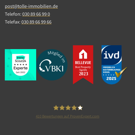
Wohnen
post@tolle-immobilien.de
Telefon:
030 89 66 99 0
Etagenwohnung
Telefax:
030 89 66 99 66
Berlin
Verkaufspreis: 173.000,00 €
Verkauft in 4 Monat(en)
410
Bewertungen auf ProvenExpert.com
Tolle Immobilien GmbH