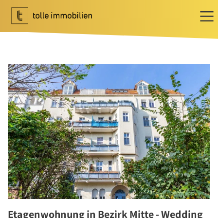
Wohnen
Ihr Makler für Wohnen
Immobilie bewerten
Immobilie verkaufen
Referenzen
Tippgeber
Newsletter Wohnen
Investment
Ihr Makler für Investment
Marktbericht 2025/2026
Referenzen
Etagenwohnung in Bezirk Mitte - Wedding