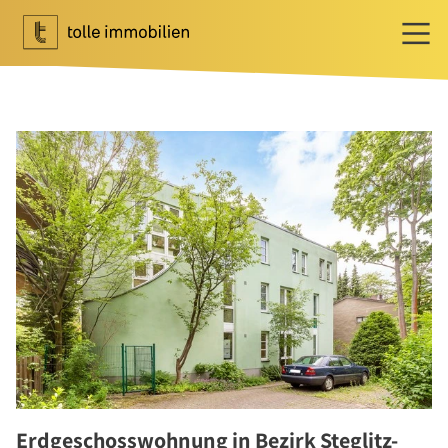
Wohnen
Ihr Makler für Wohnen
Immobilie bewerten
Immobilie verkaufen
Referenzen
Tippgeber
Newsletter Wohnen
Investment
Ihr Makler für Investment
Marktbericht 2025/2026
Referenzen
Erdgeschosswohnung in Bezirk Steglitz-