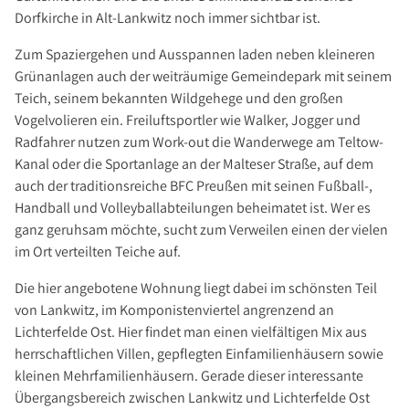
Dorfkirche in Alt-Lankwitz noch immer sichtbar ist.
Zum Spaziergehen und Ausspannen laden neben kleineren
Grünanlagen auch der weiträumige Gemeindepark mit seinem
Teich, seinem bekannten Wildgehege und den großen
Vogelvolieren ein. Freiluftsportler wie Walker, Jogger und
Radfahrer nutzen zum Work-out die Wanderwege am Teltow-
Kanal oder die Sportanlage an der Malteser Straße, auf dem
auch der traditionsreiche BFC Preußen mit seinen Fußball-,
Handball und Volleyballabteilungen beheimatet ist. Wer es
ganz geruhsam möchte, sucht zum Verweilen einen der vielen
im Ort verteilten Teiche auf.
Die hier angebotene Wohnung liegt dabei im schönsten Teil
von Lankwitz, im Komponistenviertel angrenzend an
Lichterfelde Ost. Hier findet man einen vielfältigen Mix aus
herrschaftlichen Villen, gepflegten Einfamilienhäusern sowie
kleinen Mehrfamilienhäusern. Gerade dieser interessante
Übergangsbereich zwischen Lankwitz und Lichterfelde Ost