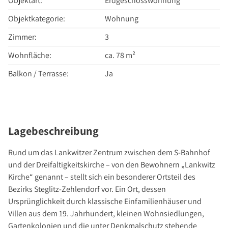
Objektart:
Erdgeschosswohnung
Über Uns
Objektkategorie:
Wohnung
Unternehmen
Team
Zimmer:
3
Kundenbewertungen
Wohnfläche:
ca. 78 m²
Stellenangebote
Balkon / Terrasse:
Ja
Presse
Kontakt
Lagebeschreibung
Rund um das Lankwitzer Zentrum zwischen dem S-Bahnhof
und der Dreifaltigkeitskirche – von den Bewohnern „Lankwitz
Kirche“ genannt – stellt sich ein besonderer Ortsteil des
Bezirks Steglitz-Zehlendorf vor. Ein Ort, dessen
Ursprünglichkeit durch klassische Einfamilienhäuser und
Villen aus dem 19. Jahrhundert, kleinen Wohnsiedlungen,
Gartenkolonien und die unter Denkmalschutz stehende