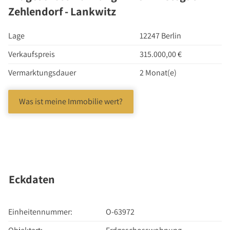
Investment Suchauftrag
Zehlendorf - Lankwitz
Newsletter Investment
Lage
12247 Berlin
Immobilie kaufen
Immobilienangebote
Verkaufspreis
315.000,00 €
Immobilienmarkt
Vermarktungsdauer
2 Monat(e)
Suchauftrag Wohnen
Was ist meine Immobilie wert?
Services
Bauträger / Projektentwickler
Hausverwaltung
Nachlassservice
Blog
Eckdaten
News
Podcast
Einheitennummer:
O-63972
Ratgeber