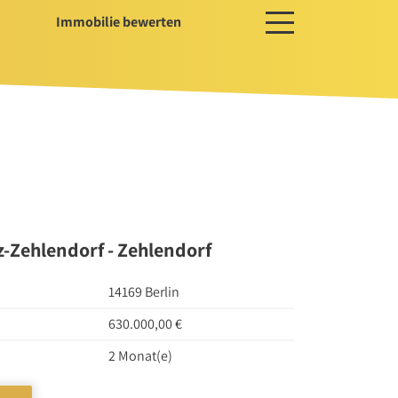
Immobilie bewerten
ces
ger / Projektentwickler
erwaltung
ssservice
tz-Zehlendorf - Zehlendorf
14169 Berlin
630.000,00 €
2 Monat(e)