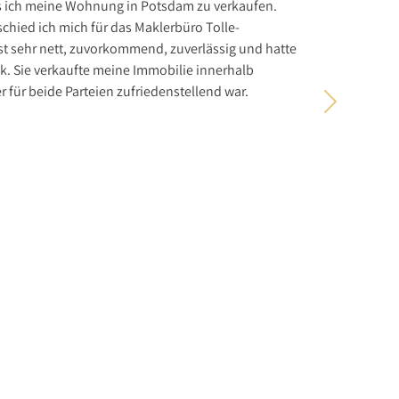
s ich meine Wohnung in Potsdam zu verkaufen.
Mit der D
hied ich mich für das Maklerbüro Tolle-
realistisc
st sehr nett, zuvorkommend, zuverlässig und hatte
Verkäufer
k. Sie verkaufte meine Immobilie innerhalb
Über Immo
er für beide Parteien zufriedenstellend war.