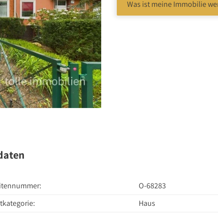
Was ist meine Immobilie we
bote
daten
itennummer:
O-68283
tkategorie:
Haus