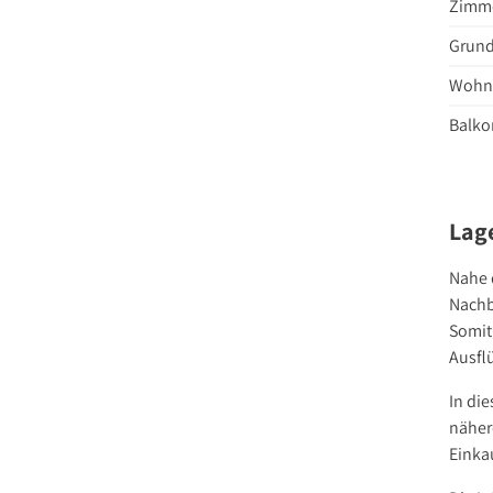
Zimme
Grund
Wohnf
Balkon
Lag
Nahe 
Nachb
Somit
Ausfl
In di
näher
Einka