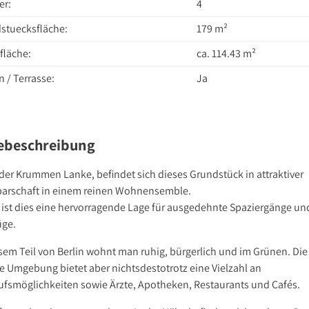
r:
4
stuecksfläche:
179 m²
läche:
ca. 114.43 m²
 / Terrasse:
Ja
ebeschreibung
der Krummen Lanke, befindet sich dieses Grundstück in attraktiver
arschaft in einem reinen Wohnensemble.
 ist dies eine hervorragende Lage für ausgedehnte Spaziergänge un
üge.
esem Teil von Berlin wohnt man ruhig, bürgerlich und im Grünen. Die
e Umgebung bietet aber nichtsdestotrotz eine Vielzahl an
ufsmöglichkeiten sowie Ärzte, Apotheken, Restaurants und Cafés.