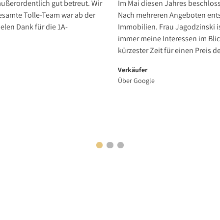
ußerordentlich gut betreut. Wir
Im Mai diesen Jahres beschlos
esamte Tolle-Team war ab der
Nach mehreren Angeboten entsc
elen Dank für die 1A-
Immobilien. Frau Jagodzinski i
immer meine Interessen im Blic
kürzester Zeit für einen Preis d
Verkäufer
Über Google