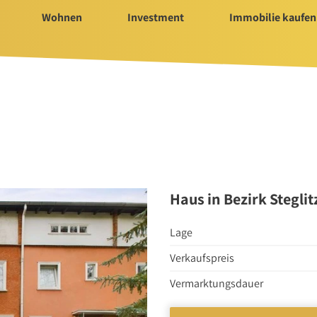
Wohnen
Investment
Immobilie kaufen
Immobilie kaufen
Servi
ür Investment
Immobilienangebote
Bauträ
t 2025/2026
Immobilienmarkt
Hausv
Suchauftrag Wohnen
Nachla
Suchauftrag
Haus in Bezirk Stegli
nvestment
Lage
Verkaufspreis
n
Vermarktungsdauer
rtungen