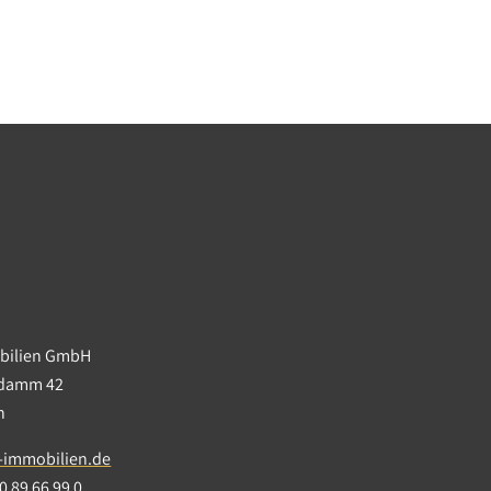
obilien GmbH
ndamm 42
in
-immobilien.de
0 89 66 99 0