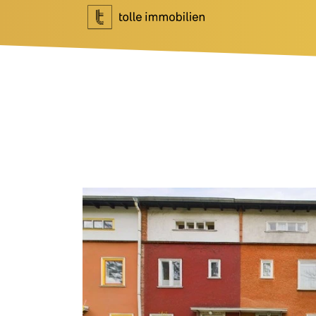
Wohnen
Investment
Ihr Makler für Wohnen
Ihr Makler f
Immobilie bewerten
Marktberich
Immobilie verkaufen
Referenzen
Referenzen
Investment 
Tippgeber
Newsletter I
Newsletter Wohnen
Blog
Über Uns
News
Unternehme
Podcast
Team
Ratgeber
Kundenbewe