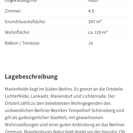
Objektkategorie:
Haus
Über Uns
Zimmer:
4.5
Unternehmen
Team
Grundstuecksfläche:
387 m²
Kundenbewertungen
Wohnfläche:
ca. 119 m²
Stellenangebote
Balkon / Terrasse:
Ja
Presse
Kontakt
Lagebeschreibung
Marienfelde liegt im Süden Berlins. Es grenzt an die Ortsteile
Lichterfelde, Lankwitz, Mariendorf und Lichtenrade. Der
Ortsteil zählt zu den beliebtesten Wohngegenden des
südwestlichen Berliner Bezirkes Tempelhof-Schöneberg und
gilt als gutbürgerlicher Stadtteil, mit gewachsenen
Wohnsiedlungen und einer guten Anbindung an das Berliner
Zentrum. Brandenburgs Natur liegt direkt vor der Haustür. Ob