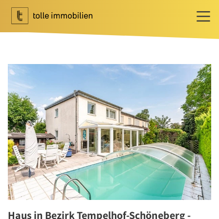
Wohnen
Ihr Makler für Wohnen
Immobilie bewerten
Immobilie verkaufen
Referenzen
Tippgeber
Newsletter Wohnen
Investment
Ihr Makler für Investment
Marktbericht 2025/2026
Referenzen
Haus in Bezirk Tempelhof-Schöneberg -