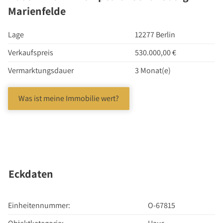
Investment Suchauftrag
Marienfelde
Newsletter Investment
Lage
12277 Berlin
Immobilie kaufen
Immobilienangebote
Verkaufspreis
530.000,00 €
Immobilienmarkt
Vermarktungsdauer
3 Monat(e)
Suchauftrag Wohnen
Was ist meine Immobilie wert?
Services
Bauträger / Projektentwickler
Hausverwaltung
Nachlassservice
Blog
Eckdaten
News
Podcast
Einheitennummer:
O-67815
Ratgeber