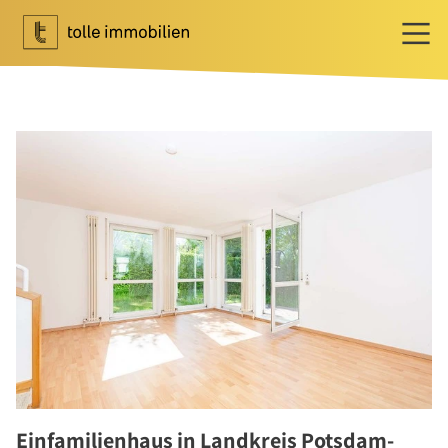
Wohnen
Ihr Makler für Wohnen
Immobilie bewerten
Immobilie verkaufen
Referenzen
Tippgeber
Newsletter Wohnen
Investment
Ihr Makler für Investment
Marktbericht 2025/2026
Referenzen
Einfamilienhaus in Landkreis Potsdam-