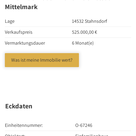
Investment Suchauftrag
Mittelmark
Newsletter Investment
Lage
14532 Stahnsdorf
Immobilie kaufen
Immobilienangebote
Verkaufspreis
525.000,00 €
Immobilienmarkt
Vermarktungsdauer
6 Monat(e)
Suchauftrag Wohnen
Was ist meine Immobilie wert?
Services
Bauträger / Projektentwickler
Hausverwaltung
Nachlassservice
Blog
Eckdaten
News
Podcast
Einheitennummer:
O-67246
Ratgeber