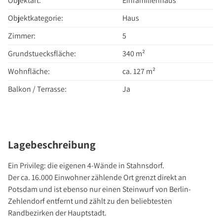
Objektart:
Einfamilienhaus
Über Uns
Objektkategorie:
Haus
Unternehmen
Team
Zimmer:
5
Kundenbewertungen
Grundstuecksfläche:
340 m²
Stellenangebote
Wohnfläche:
ca. 127 m²
Presse
Balkon / Terrasse:
Ja
Kontakt
Lagebeschreibung
Ein Privileg: die eigenen 4-Wände in Stahnsdorf.
Der ca. 16.000 Einwohner zählende Ort grenzt direkt an
Potsdam und ist ebenso nur einen Steinwurf von Berlin-
Zehlendorf entfernt und zählt zu den beliebtesten
Randbezirken der Hauptstadt.