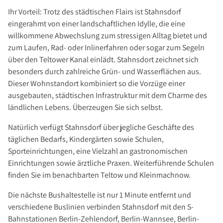
Ihr Vorteil: Trotz des städtischen Flairs ist Stahnsdorf
eingerahmt von einer landschaftlichen Idylle, die eine
willkommene Abwechslung zum stressigen Alltag bietet und
zum Laufen, Rad- oder Inlinerfahren oder sogar zum Segeln
über den Teltower Kanal einlädt. Stahnsdort zeichnet sich
besonders durch zahlreiche Grün- und Wasserflächen aus.
Dieser Wohnstandort kombiniert so die Vorzüge einer
ausgebauten, städtischen Infrastruktur mit dem Charme des
ländlichen Lebens. Überzeugen Sie sich selbst.
Natürlich verfügt Stahnsdorf über jegliche Geschäfte des
täglichen Bedarfs, Kindergärten sowie Schulen,
Sporteinrichtungen, eine Vielzahl an gastronomischen
Einrichtungen sowie ärztliche Praxen. Weiterführende Schulen
finden Sie im benachbarten Teltow und Kleinmachnow.
Die nächste Bushaltestelle ist nur 1 Minute entfernt und
verschiedene Buslinien verbinden Stahnsdorf mit den S-
Bahnstationen Berlin-Zehlendorf, Berlin-Wannsee, Berlin-