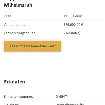
Investment Suchauftrag
Wilhelmsruh
Newsletter Investment
Lage
13158 Berlin
Immobilie kaufen
Immobilienangebote
Verkaufspreis
789.000,00 €
Immobilienmarkt
Vermarktungsdauer
2 Monat(e)
Suchauftrag Wohnen
Was ist meine Immobilie wert?
Services
Bauträger / Projektentwickler
Hausverwaltung
Nachlassservice
Blog
Eckdaten
News
Podcast
Einheitennummer:
O-65474
Ratgeber
Objektart:
Doppelhaushälfte