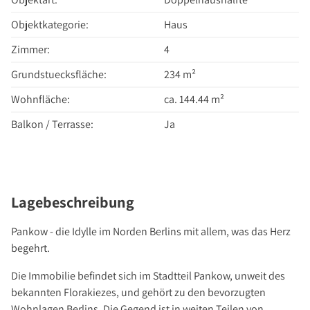
Über Uns
Objektkategorie:
Haus
Unternehmen
Team
Zimmer:
4
Kundenbewertungen
Grundstuecksfläche:
234 m²
Stellenangebote
Wohnfläche:
ca. 144.44 m²
Presse
Balkon / Terrasse:
Ja
Kontakt
Lagebeschreibung
Pankow - die Idylle im Norden Berlins mit allem, was das Herz
begehrt.
Die Immobilie befindet sich im Stadtteil Pankow, unweit des
bekannten Florakiezes, und gehört zu den bevorzugten
Wohnlagen Berlins. Die Gegend ist in weiten Teilen von