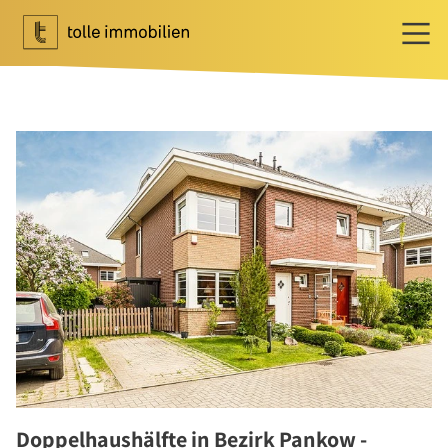
Wohnen
Ihr Makler für Wohnen
Immobilie bewerten
Immobilie verkaufen
Referenzen
Tippgeber
Newsletter Wohnen
Investment
Ihr Makler für Investment
Marktbericht 2025/2026
Referenzen
Doppelhaushälfte in Bezirk Pankow -