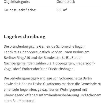
Über Uns
Objektkategorie:
Grundstück
Unternehmen
Grundstuecksfläche:
550 m²
Team
Kundenbewertungen
Stellenangebote
Lagebeschreibung
Presse
Die brandenburgische Gemeinde Schöneiche liegt im
Kontakt
Landkreis Oder-Spree, östlich vor den Toren Berlins am
Berliner Ring A10 und der Bundesstraße B1. Zu den
Nachbargemeinden zählen u.a. Hoppegarten, Fredersdorf-
Vogelsdorf, Woltersdorf und Friedrichshagen.
Die verkehrsgünstige Randlage von Schöneiche zu Berlin
sowie die Nähe zu Teslas Gigafactory machen die Gemeinde zu
einer sehr begehrten, gewachsenen Wohngegend mit
überwiegend offener Einfamilienhausbebauung und schönem
alten Baumbestand.