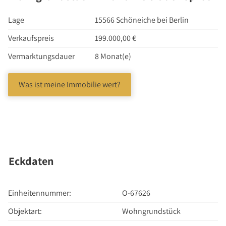
Investment Suchauftrag
Newsletter Investment
Lage
15566 Schöneiche bei Berlin
Immobilie kaufen
Verkaufspreis
199.000,00 €
Immobilienangebote
Vermarktungsdauer
8 Monat(e)
Immobilienmarkt
Suchauftrag Wohnen
Was ist meine Immobilie wert?
Services
Bauträger / Projektentwickler
Hausverwaltung
Nachlassservice
Eckdaten
Blog
News
Einheitennummer:
O-67626
Podcast
Objektart:
Wohngrundstück
Ratgeber