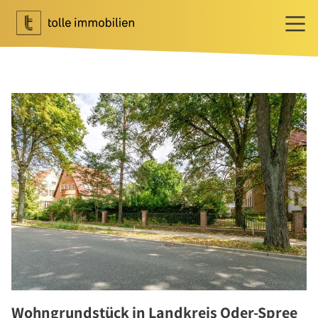
Wohnen
Ihr Makler für Wohnen
Immobilie bewerten
Immobilie verkaufen
Referenzen
Tippgeber
Newsletter Wohnen
Investment
Ihr Makler für Investment
Marktbericht 2025/2026
Referenzen
Wohngrundstück in Landkreis Oder-Spree