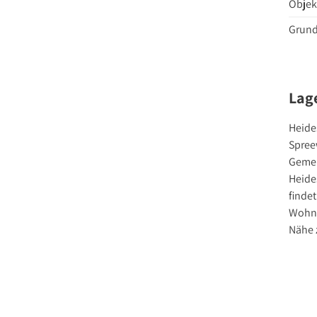
Objek
Grund
Lag
Heide
Spreew
Gemei
Heides
finde
Wohng
Nähe 