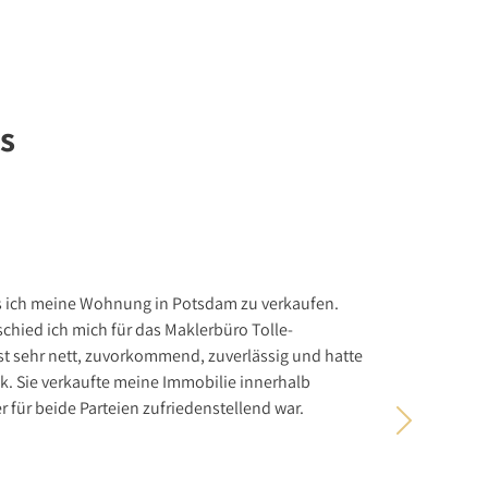
s
s ich meine Wohnung in Potsdam zu verkaufen.
Mit der D
hied ich mich für das Maklerbüro Tolle-
realistisc
st sehr nett, zuvorkommend, zuverlässig und hatte
Verkäufer
k. Sie verkaufte meine Immobilie innerhalb
Über Immo
er für beide Parteien zufriedenstellend war.