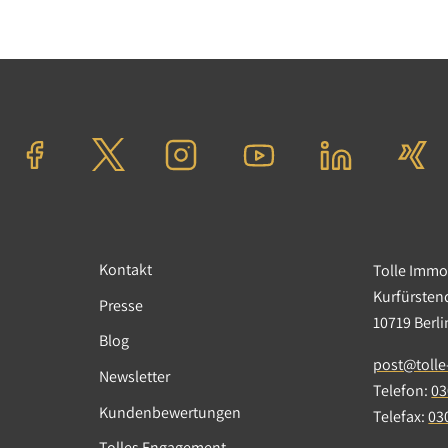
k
 139.000,00 €
Kontakt
Tolle Imm
Kurfürste
Presse
10719 Berl
Blog
post@tolle
Newsletter
Telefon:
03
Kundenbewertungen
Telefax:
03
Tolles Engagement