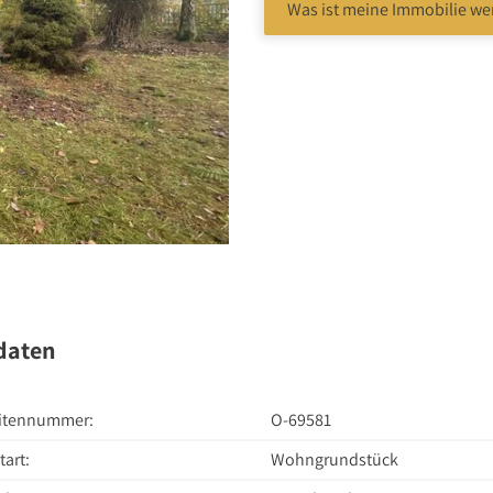
Was ist meine Immobilie we
bote
daten
itennummer:
O-69581
tart:
Wohngrundstück