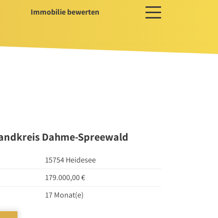
Immobilie bewerten
ces
ger / Projektentwickler
erwaltung
ssservice
Landkreis Dahme-Spreewald
15754 Heidesee
179.000,00 €
17 Monat(e)