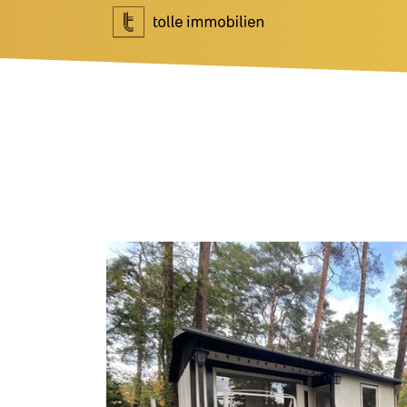
Wohnen
Investment
Ihr Makler für Wohnen
Ihr Makler f
Immobilie bewerten
Marktberich
Immobilie verkaufen
Referenzen
Referenzen
Investment 
Tippgeber
Newsletter I
Newsletter Wohnen
Blog
Über Uns
News
Unternehme
Podcast
Team
Ratgeber
Kundenbewe