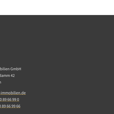
obilien GmbH
ndamm 42
in
-immobilien.de
0 89 66 99 0
0 89 66 99 66