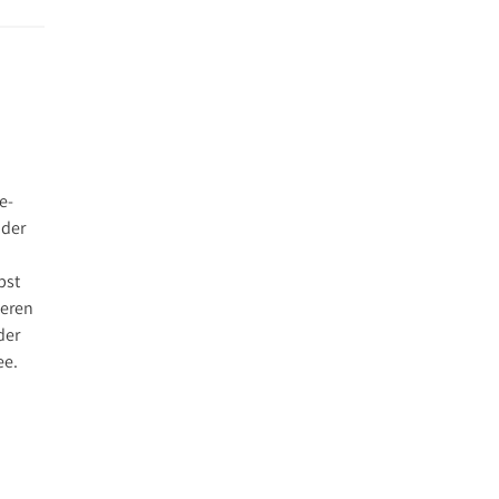
e-
 der
bst
neren
der
ee.