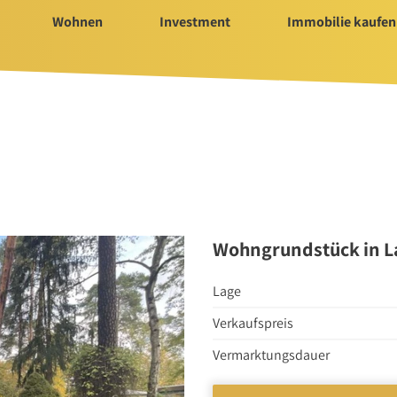
Wohnen
Investment
Immobilie kaufen
Immobilie kaufen
Servi
ür Investment
Immobilienangebote
Bauträ
t 2025/2026
Immobilienmarkt
Hausv
Suchauftrag Wohnen
Nachla
Suchauftrag
Wohngrundstück in 
nvestment
Lage
Verkaufspreis
n
Vermarktungsdauer
rtungen