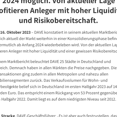
2024 möglich. Von aktueller Lage
ofitieren Anleger mit hoher Liquidi
bote
und Risikobereitschaft.
 16. Oktober 2023
– DAVE konstatiert in seinem aktuellen Marktberic
sich aktuell der Markt weiterhin in einer Konsolidierungsphase befin
ermutlich ab Anfang 2024 wiederbeleben wird. Von der aktuellen La
ieren Anleger mit hoher Liquidität und einer gewissen Risikobereitsc
inem Marktbericht beleuchtet DAVE 25 Städte in Deutschland und
reich. Demnach haben in allen Märkten die Preise nachgegeben. Die
ransaktionen ging zudem in allen Metropolen und nahezu allen
iliensegmenten zurück. Das Verkaufsvolumen für Wohn- und
beobjekte belief sich in Deutschland im ersten Halbjahr 2023 auf 14
arden Euro. Das entspricht einem Rückgang von 53 Prozent gegenüb
 Halbjahr 2022. Damit liegt es auf dem niedrigsten Niveau seit 2012.
 Stracke
, DAVE-Geschäftsführer: „Es ist aber auch festzustellen, das