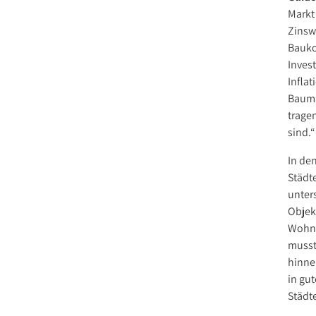
Markt 
Zinsw
Bauko
Invest
Infla
Bauma
trage
sind.“
In de
Städt
unter
Objek
Wohnu
musst
hinne
in gut
Städt