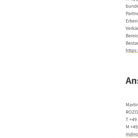
bunde
Partn
Erben
Verkäu
Berei
Besta
https
An
Marti
ROZO
T +49 
M +49
m@ro