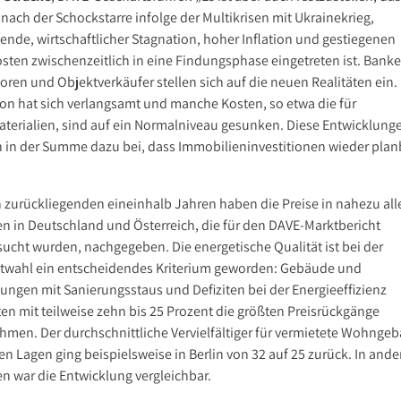
nach der Schockstarre infolge der Multikrisen mit Ukrainekrieg,
ende, wirtschaftlicher Stagnation, hoher Inflation und gestiegenen
sten zwischenzeitlich in eine Findungsphase eingetreten ist. Banke
oren und Objektverkäufer stellen sich auf die neuen Realitäten ein.
tion hat sich verlangsamt und manche Kosten, so etwa die für
terialien, sind auf ein Normalniveau gesunken. Diese Entwicklung
n in der Summe dazu bei, dass Immobilieninvestitionen wieder plan
n zurückliegenden eineinhalb Jahren haben die Preise in nahezu all
en in Deutschland und Österreich, die für den DAVE-Marktbericht
sucht wurden, nachgegeben. Die energetische Qualität ist bei der
twahl ein entscheidendes Kriterium geworden: Gebäude und
ngen mit Sanierungsstaus und Defiziten bei der Energieeffizienz
en mit teilweise zehn bis 25 Prozent die größten Preisrückgänge
hmen. Der durchschnittliche Vervielfältiger für vermietete Wohnge
en Lagen ging beispielsweise in Berlin von 32 auf 25 zurück. In and
en war die Entwicklung vergleichbar.