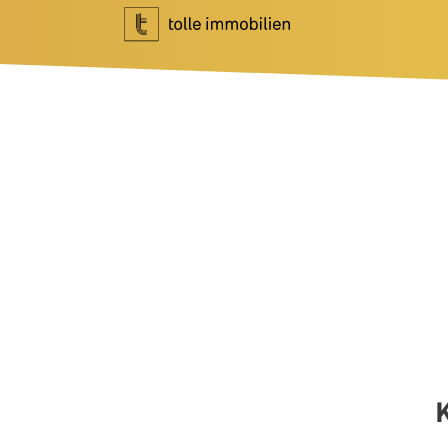
Wohnen
Investment
Ihr Makler für Wohnen
Ihr Makler f
Immobilie bewerten
Marktberich
Immobilie verkaufen
Referenzen
Referenzen
Investment 
Tippgeber
Newsletter I
Newsletter Wohnen
Blog
Über Uns
News
Unternehme
Podcast
Team
Ratgeber
Kundenbewe