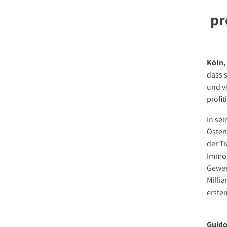
pr
Stellenange
Presse
Kontakt
Köln,
dass 
und v
profit
In se
Öster
der T
Immob
Gewer
Milli
ersten
Guido