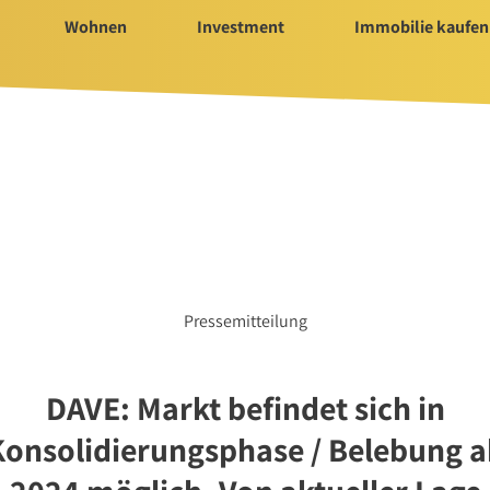
Wohnen
Investment
Immobilie kaufen
Immobilie kaufen
Servi
ür Investment
Immobilienangebote
Bauträ
t 2025/2026
Immobilienmarkt
Hausv
Suchauftrag Wohnen
Nachla
Suchauftrag
nvestment
Pressemitteilung
DAVE: Markt befindet sich in
n
Konsolidierungsphase / Belebung a
rtungen