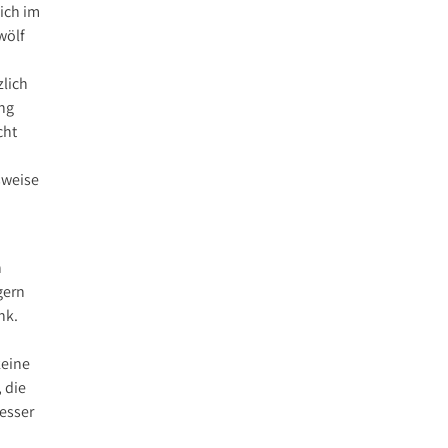
ich im
wölf
lich
ung
cht
sweise
n
gern
nk.
keine
 die
besser