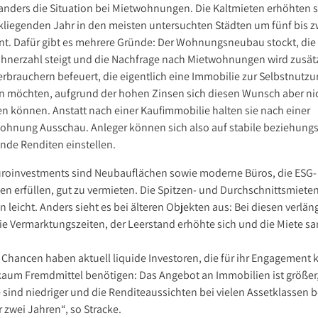
anders die Situation bei Mietwohnungen. Die Kaltmieten erhöhten s
kliegenden Jahr in den meisten untersuchten Städten um fünf bis z
nt. Dafür gibt es mehrere Gründe: Der Wohnungsneubau stockt, die
hnerzahl steigt und die Nachfrage nach Mietwohnungen wird zusätz
erbrauchern befeuert, die eigentlich eine Immobilie zur Selbstnutz
n möchten, aufgrund der hohen Zinsen sich diesen Wunsch aber ni
len können. Anstatt nach einer Kaufimmobilie halten sie nach einer
ohnung Ausschau. Anleger können sich also auf stabile beziehung
ende Renditen einstellen.
üroinvestments sind Neubauflächen sowie moderne Büros, die ESG-
ien erfüllen, gut zu vermieten. Die Spitzen- und Durchschnittsmiete
n leicht. Anders sieht es bei älteren Objekten aus: Bei diesen verlän
die Vermarktungszeiten, der Leerstand erhöhte sich und die Miete sa
 Chancen haben aktuell liquide Investoren, die für ihr Engagement 
kaum Fremdmittel benötigen: Das Angebot an Immobilien ist größer,
e sind niedriger und die Renditeaussichten bei vielen Assetklassen 
r zwei Jahren“, so Stracke.