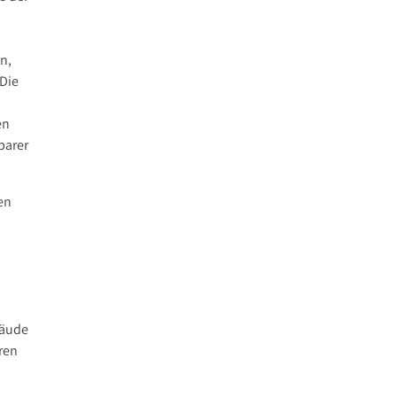
n,
 Die
en
barer
en
bäude
eren