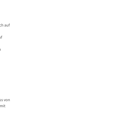
ch auf
uf
n
ss von
mit