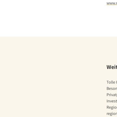
www.r
Wei
Tolle
Beson
Privat
Inves
Regio
regio