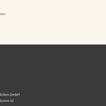
ren.
obilien GmbH
ndamm 42