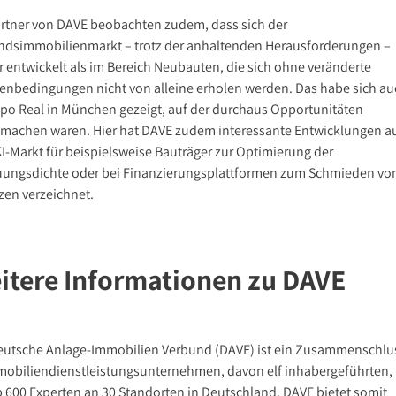
artner von DAVE beobachten zudem, dass sich der
ndsimmobilienmarkt – trotz der anhaltenden Herausforderungen –
r entwickelt als im Bereich Neubauten, die sich ohne veränderte
nbedingungen nicht von alleine erholen werden. Das habe sich au
xpo Real in München gezeigt, auf der durchaus Opportunitäten
machen waren. Hier hat DAVE zudem interessante Entwicklungen a
I-Markt für beispielsweise Bauträger zur Optimierung der
ungsdichte oder bei Finanzierungsplattformen zum Schmieden vo
zen verzeichnet.
itere Informationen zu DAVE
eutsche Anlage-Immobilien Verbund (DAVE) ist ein Zusammenschlu
mobiliendienstleistungsunternehmen, davon elf inhabergeführten, 
 600 Experten an 30 Standorten in Deutschland. DAVE bietet somit