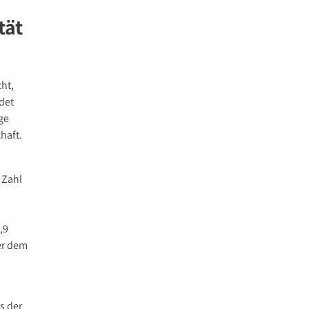
tät
ht,
det
ge
haft.
 Zahl
,9
er dem
s der