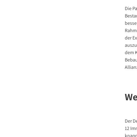
Die P
Besta
besse
Rahme
der E
auszu
dem K
Bebau
Allian
We
Der D
12 Im
knapp