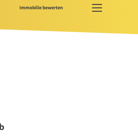
Immobilie bewerten
ces
ger / Projektentwickler
erwaltung
ssservice
b