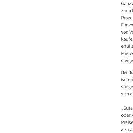
Ganz 
zurüc
Proze
Einwo
von V
kaufe
erfül
Mietw
steig
Bei B
Kriter
stiege
sich 
„Gute
oder 
Preis
als vo