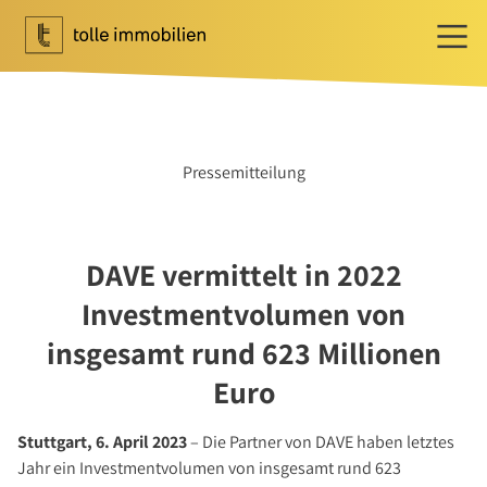
Wohnen
Ihr Makler für Wohnen
Pressemitteilung
Immobilie bewerten
Immobilie verkaufen
Referenzen
DAVE vermittelt in 2022
Tippgeber
Investmentvolumen von
Newsletter Wohnen
insgesamt rund 623 Millionen
Investment
Euro
Ihr Makler für Investment
Marktbericht 2025/2026
Stuttgart, 6. April 2023
– Die Partner von DAVE haben letztes
Referenzen
Jahr ein Investmentvolumen von insgesamt rund 623