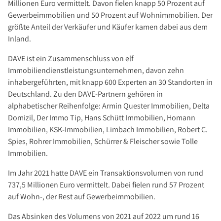
Investment Suchauftrag
Millionen Euro vermittelt. Davon fielen knapp 50 Prozent auf
Gewerbeimmobilien und 50 Prozent auf Wohnimmobilien. Der
Newsletter Investment
größte Anteil der Verkäufer und Käufer kamen dabei aus dem
Immobilie kaufen
Inland.
Immobilienangebote
DAVE ist ein Zusammenschluss von elf
Immobilienmarkt
Immobiliendienstleistungsunternehmen, davon zehn
Suchauftrag Wohnen
inhabergeführten, mit knapp 600 Experten an 30 Standorten in
Deutschland. Zu den DAVE-Partnern gehören in
Services
alphabetischer Reihenfolge: Armin Quester Immobilien, Delta
Bauträger / Projektentwickler
Domizil, Der Immo Tip, Hans Schütt Immobilien, Homann
Hausverwaltung
Immobilien, KSK-Immobilien, Limbach Immobilien, Robert C.
Spies, Rohrer Immobilien, Schürrer & Fleischer sowie Tolle
Nachlassservice
Immobilien.
Blog
Im Jahr 2021 hatte DAVE ein Transaktionsvolumen von rund
News
737,5 Millionen Euro vermittelt. Dabei fielen rund 57 Prozent
Podcast
auf Wohn-, der Rest auf Gewerbeimmobilien.
Ratgeber
Das Absinken des Volumens von 2021 auf 2022 um rund 16