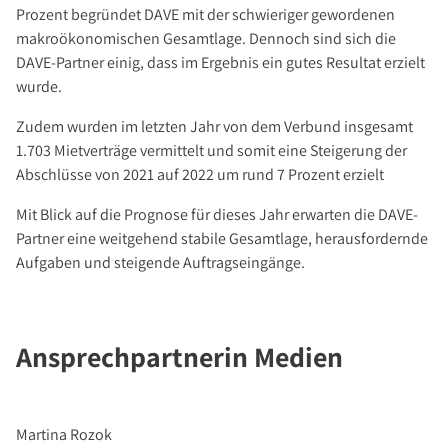
Über Uns
Prozent begründet DAVE mit der schwieriger gewordenen
Unternehmen
makroökonomischen Gesamtlage. Dennoch sind sich die
DAVE-Partner einig, dass im Ergebnis ein gutes Resultat erzielt
Team
wurde.
Kundenbewertungen
Zudem wurden im letzten Jahr von dem Verbund insgesamt
Stellenangebote
1.703 Mietverträge vermittelt und somit eine Steigerung der
Presse
Abschlüsse von 2021 auf 2022 um rund 7 Prozent erzielt
Kontakt
Mit Blick auf die Prognose für dieses Jahr erwarten die DAVE-
Partner eine weitgehend stabile Gesamtlage, herausfordernde
Aufgaben und steigende Auftragseingänge.
Ansprechpartnerin Medien
Martina Rozok