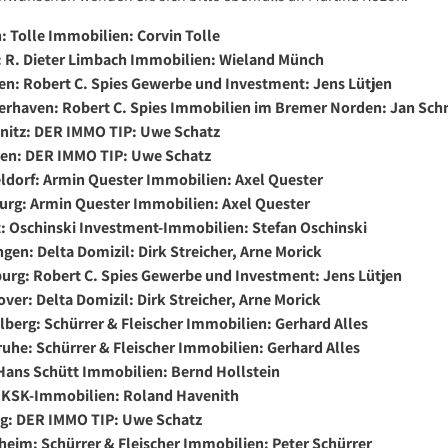
n: Tolle Immobilien: Corvin Tolle
 R. Dieter Limbach Immobilien: Wieland Münch
n: Robert C. Spies Gewerbe und Investment: Jens Lütjen
rhaven: Robert C. Spies Immobilien im Bremer Norden: Jan Sch
itz: DER IMMO TIP: Uwe Schatz
en: DER IMMO TIP: Uwe Schatz
ldorf: Armin Quester Immobilien: Axel Quester
urg: Armin Quester Immobilien: Axel Quester
t: Oschinski Investment-Immobilien: Stefan Oschinski
ngen: Delta Domizil: Dirk Streicher, Arne Morick
rg: Robert C. Spies Gewerbe und Investment: Jens Lütjen
ver: Delta Domizil: Dirk Streicher, Arne Morick
lberg: Schürrer & Fleischer Immobilien: Gerhard Alles
ruhe: Schürrer & Fleischer Immobilien: Gerhard Alles
 Hans Schütt Immobilien: Bernd Hollstein
 KSK-Immobilien: Roland Havenith
ig: DER IMMO TIP: Uwe Schatz
eim: Schürrer & Fleischer Immobilien: Peter Schürrer