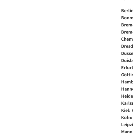
Berli
Bonn:
Breme
Breme
Chemn
Dresd
Düsse
Duisb
Erfur
Götti
Hambu
Hanno
Heide
Karls
Kiel:
Köln:
Leipz
Mannh