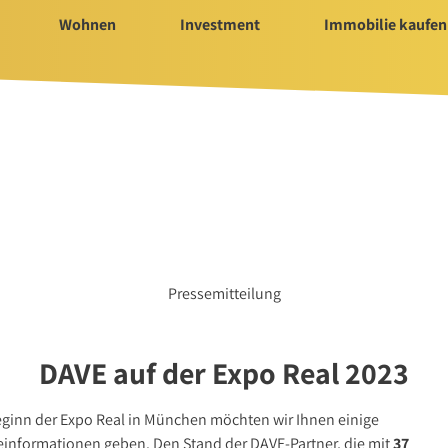
Wohnen
Investment
Immobilie kaufen
Immobilie kaufen
Servi
ür Investment
Immobilienangebote
Bauträ
t 2025/2026
Immobilienmarkt
Hausv
Suchauftrag Wohnen
Nachla
Suchauftrag
nvestment
Pressemitteilung
DAVE auf der Expo Real 2023
n
eginn der Expo Real in München möchten wir Ihnen einige
einformationen geben. Den Stand der DAVE-Partner, die mit
37
rtungen