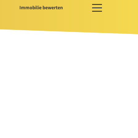
Immobilie bewerten
ces
ger / Projektentwickler
erwaltung
ssservice