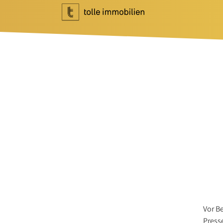
Wohnen
Investment
Ihr Makler für Wohnen
Ihr Makler f
Immobilie bewerten
Marktberich
Immobilie verkaufen
Referenzen
Referenzen
Investment 
Tippgeber
Newsletter I
Newsletter Wohnen
Blog
Über Uns
News
Unternehme
Podcast
Team
Vor B
Press
Ratgeber
Kundenbewe