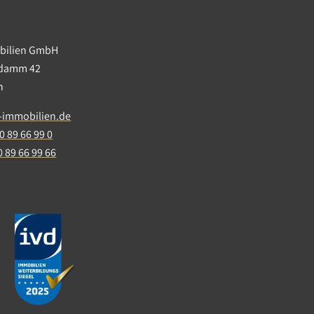
obilien GmbH
ndamm 42
in
-immobilien.de
0 89 66 99 0
0 89 66 99 66