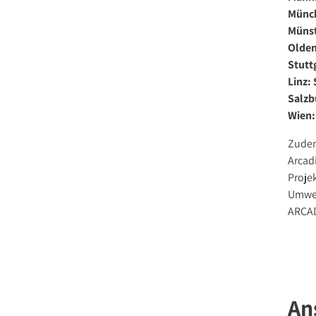
Münch
Münst
Olden
Stutt
Linz:
Salzb
Wien:
Zudem
Arcad
Proje
Umwel
ARCA
An