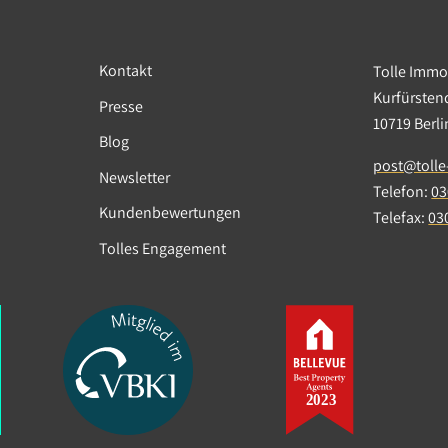
Kontakt
Tolle Imm
Kurfürste
Presse
10719 Berl
Blog
post@tolle
Newsletter
Telefon:
03
Kundenbewertungen
Telefax:
03
Tolles Engagement