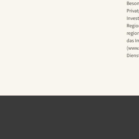
Beson
Privat
Inves
Regio
regio
das I
(www.
Diens