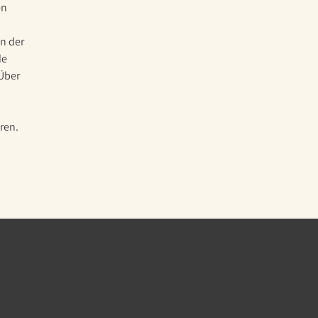
en
n der
de
Über
ren.