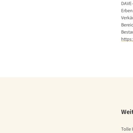
DAVE-
Erben
Verkäu
Berei
Besta
https
Wei
Tolle