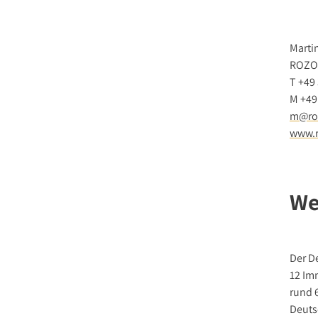
Marti
ROZO
T +49 
M +49
m@ro
www.r
We
Der D
12 Im
rund 
Deuts