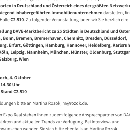
orten in Deutschland und Österreich eines der größten Netzwerk
bote
iegend inhabergeführten Immobilienunternehmen
darstellen, fi
 Halle
C2.510
. Zu folgender Veranstaltung laden wir Sie herzlich ein:
ellung DAVE-Marktbericht zu 25 Städten in Deutschland und Öster
n, Bonn, Bremen, Bremerhaven, Chemnitz, Dresden, Düsseldorf,
urg, Erfurt, Göttingen, Hamburg, Hannover, Heidelberg, Karlsruh
 Köln, Leipzig, Mannheim, München, Münster, Oldenburg, Stuttgar
 Salzburg, Wien
och, 4. Oktober
s 14.30 Uhr
Stand C2.510
dungen bitte an Martina Rozok, m@rozok.de.
er Expo Real stehen Ihnen zudem folgende Ansprechpartner von DA
ärkten und aktuellen Trends zur Verfügung. Bei Interview- und
nwünschen wenden Sie sich bitte ebenfalls an Martina Rozok.