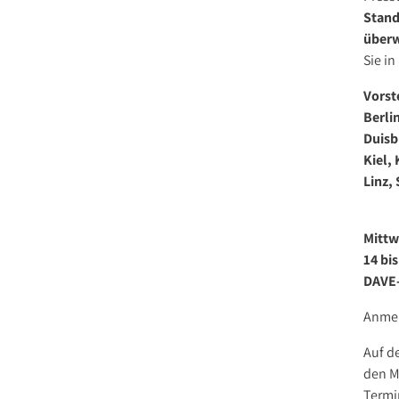
Stand
Stellenange
überw
Presse
Sie in
Kontakt
Vorst
Berli
Duisb
Kiel,
Linz,
Mittw
14 bi
DAVE-
Anmel
Auf d
den M
Termi