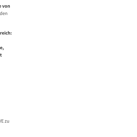
e von
nden
reich:
e,
t
VE zu