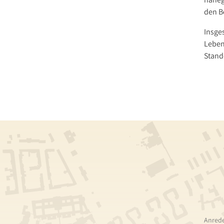
den B
Insge
Leben
Stando
Anred