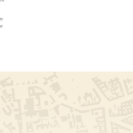
em
er