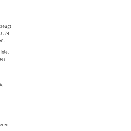
rzeugt
a. 74
en.
iele,
nes
ie
e
ieren