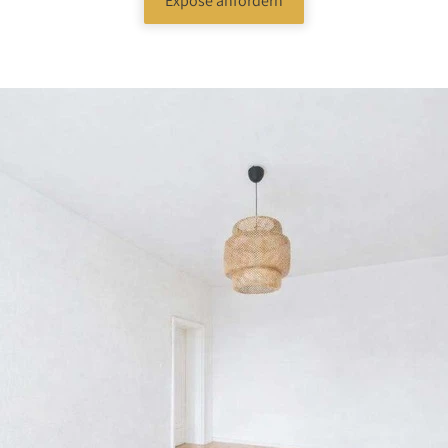
Exposé anfordern
bote