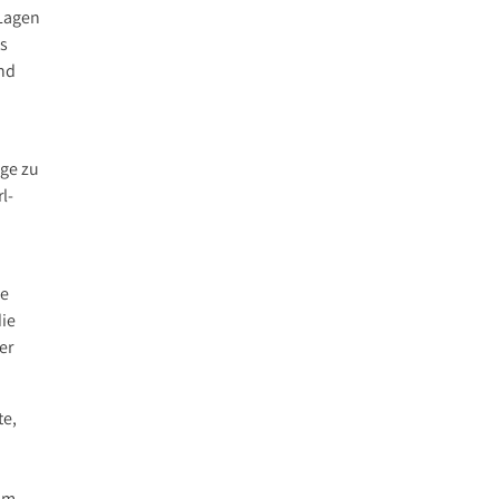
 Lagen
as
und
age zu
l-
ie
die
er
te,
um