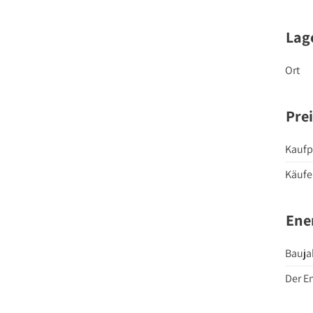
Lag
Ort
Pre
Kaufp
Käufe
Ene
Bauja
Der En