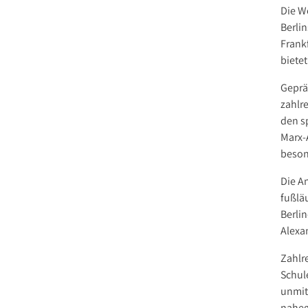
Die W
Berli
Frank
bietet
Geprä
zahlr
den s
Marx-A
beson
Die A
fußlä
Berlin
Alexa
Zahlr
Schul
unmit
naheg