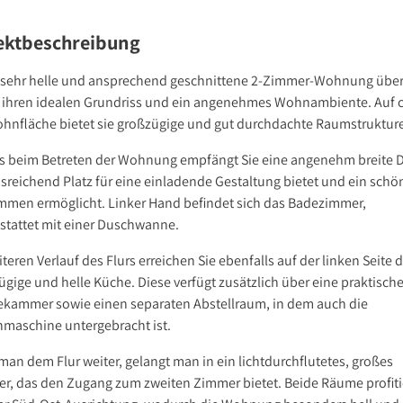
ektbeschreibung
 sehr helle und ansprechend geschnittene 2-Zimmer-Wohnung übe
 ihren idealen Grundriss und ein angenehmes Wohnambiente. Auf c
hnfläche bietet sie großzügige und gut durchdachte Raumstruktur
ts beim Betreten der Wohnung empfängt Sie eine angenehm breite D
usreichend Platz für eine einladende Gestaltung bietet und ein schö
men ermöglicht. Linker Hand befindet sich das Badezimmer,
stattet mit einer Duschwanne.
teren Verlauf des Flurs erreichen Sie ebenfalls auf der linken Seite d
ügige und helle Küche. Diese verfügt zusätzlich über eine praktisch
ekammer sowie einen separaten Abstellraum, in dem auch die
maschine untergebracht ist.
man dem Flur weiter, gelangt man in ein lichtdurchflutetes, großes
r, das den Zugang zum zweiten Zimmer bietet. Beide Räume profit