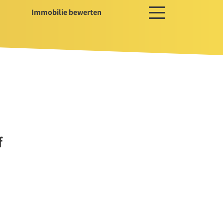
Immobilie bewerten
ces
ger / Projektentwickler
erwaltung
ssservice
f