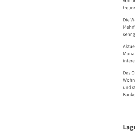
von d
freund
Die W
Mehrf
sehr 
Aktuel
Monat
inter
Das O
Wohnb
und s
Banke
Lag