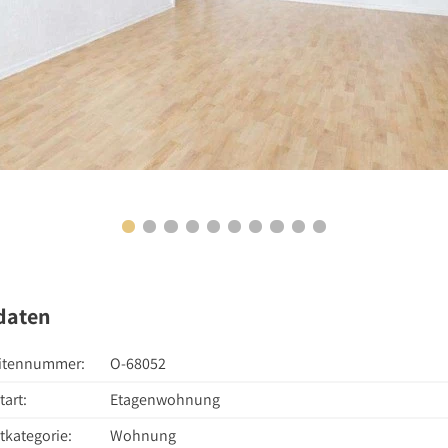
daten
itennummer:
O-68052
tart:
Etagenwohnung
tkategorie:
Wohnung