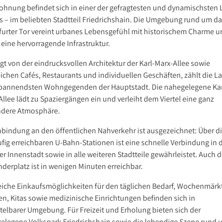
ohnung befindet sich in einer der gefragtesten und dynamischsten
ns – im beliebten Stadtteil Friedrichshain. Die Umgebung rund um d
furter Tor vereint urbanes Lebensgefühl mit historischem Charme 
 eine hervorragende Infrastruktur.
gt von der eindrucksvollen Architektur der Karl-Marx-Allee sowie
eichen Cafés, Restaurants und individuellen Geschäften, zählt die L
pannendsten Wohngegenden der Hauptstadt. Die nahegelegene Kar
llee lädt zu Spaziergängen ein und verleiht dem Viertel eine ganz
dere Atmosphäre.
nbindung an den öffentlichen Nahverkehr ist ausgezeichnet: Über d
ufig erreichbaren U-Bahn-Stationen ist eine schnelle Verbindung in 
er Innenstadt sowie in alle weiteren Stadtteile gewährleistet. Auch d
nderplatz ist in wenigen Minuten erreichbar.
eiche Einkaufsmöglichkeiten für den täglichen Bedarf, Wochenmärk
en, Kitas sowie medizinische Einrichtungen befinden sich in
telbarer Umgebung. Für Freizeit und Erholung bieten sich der
elegene Volkspark Friedrichshain sowie die lebendige Szene rund 