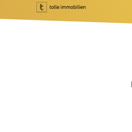
Wohnen
Investment
Ihr Makler für Wohnen
Ihr Makler f
Immobilie bewerten
Marktberich
Immobilie verkaufen
Referenzen
Referenzen
Investment 
Tippgeber
Newsletter I
Newsletter Wohnen
Blog
Über Uns
News
Unternehme
Podcast
Team
Ratgeber
Kundenbewe