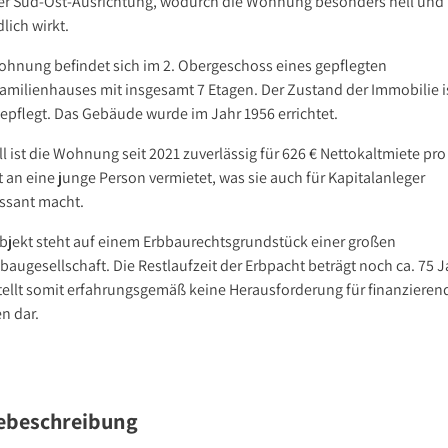
er Süd-Ost-Ausrichtung, wodurch die Wohnung besonders hell und
lich wirkt.
ohnung befindet sich im 2. Obergeschoss eines gepflegten
amilienhauses mit insgesamt 7 Etagen. Der Zustand der Immobilie i
gepflegt. Das Gebäude wurde im Jahr 1956 errichtet.
l ist die Wohnung seit 2021 zuverlässig für 626 € Nettokaltmiete pro
 an eine junge Person vermietet, was sie auch für Kapitalanleger
essant macht.
bjekt steht auf einem Erbbaurechtsgrundstück einer großen
augesellschaft. Die Restlaufzeit der Erbpacht beträgt noch ca. 75 J
tellt somit erfahrungsgemäß keine Herausforderung für finanzieren
n dar.
ebeschreibung