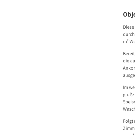
Obj
Diese
durch
m² Wo
Berei
die a
Ankom
ausge
Im wei
großz
Speis
Wasch
Folgt 
Zimme