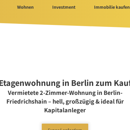
Wohnen
Investment
Immobilie kaufen
Immobilie kaufen
Servi
ür Investment
Immobilienangebote
Bauträ
t 2025/2026
Immobilienmarkt
Hausv
Suchauftrag Wohnen
Nachla
Suchauftrag
Etagenwohnung in Berlin zum Kau
nvestment
Vermietete 2-Zimmer-Wohnung in Berlin-
Friedrichshain – hell, großzügig & ideal für
Kapitalanleger
n
rtungen