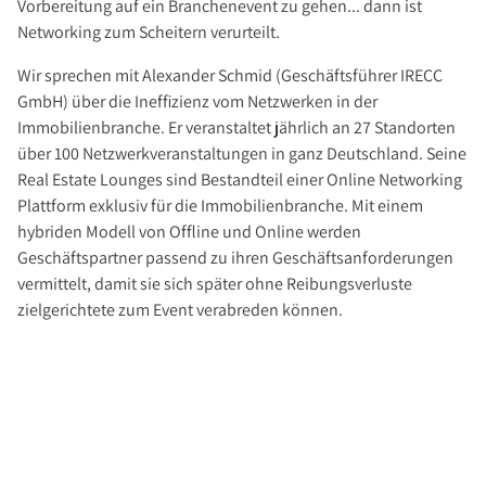
Vorbereitung auf ein Branchenevent zu gehen... dann ist
Investment Suchauftrag
Networking zum Scheitern verurteilt.
Newsletter Investment
Wir sprechen mit Alexander Schmid (Geschäftsführer IRECC
Immobilie kaufen
GmbH) über die Ineffizienz vom Netzwerken in der
Immobilienangebote
Immobilienbranche. Er veranstaltet jährlich an 27 Standorten
Immobilienmarkt
über 100 Netzwerkveranstaltungen in ganz Deutschland. Seine
Real Estate Lounges sind Bestandteil einer Online Networking
Suchauftrag Wohnen
Plattform exklusiv für die Immobilienbranche. Mit einem
Services
hybriden Modell von Offline und Online werden
Bauträger / Projektentwickler
Geschäftspartner passend zu ihren Geschäftsanforderungen
vermittelt, damit sie sich später ohne Reibungsverluste
Hausverwaltung
zielgerichtete zum Event verabreden können.
Nachlassservice
Blog
News
Podcast
Ratgeber