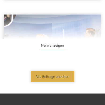
Mehr anzeigen
Alle Beiträge ansehen
30.03.2022
|
Podcast
|
Entrepreneurship,
Digitalisierung