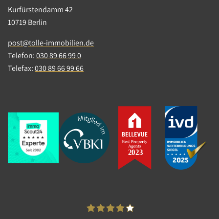
Kurfürstendamm 42
Tolle Immo Talk: Überforderung
10719 Berlin
des Mittelstandes durch
politische Regulierung?
post@tolle-immobilien.de
Telefon:
030 89 66 99 0
Milieuschutz, Umwandlungsverbot,
Telefax:
030 89 66 99 66
Mietrechtsänderungen, Klimaanforderungen
und Modernisierungsauflagen – sind
mittelständische Unternehmen überfordert?
Weiterlesen
20.01.2021
|
Podcast
|
Marktentwicklung,