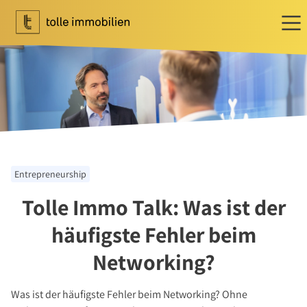
Wohnen
Ihr Makler für Wohnen
Immobilie bewerten
Immobilie verkaufen
Referenzen
Entrepreneurship
Tippgeber
Tolle Immo Talk: Was ist der
Newsletter Wohnen
Investment
häufigste Fehler beim
Ihr Makler für Investment
Networking?
Marktbericht 2025/2026
Referenzen
Was ist der häufigste Fehler beim Networking? Ohne