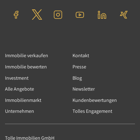
Tolle Immo Talk: Young
Professional Netzwerke in der
Immobilienbranche
Junge Leute tragen ein neues, digitales Mindset
in die konservative Immobilienbranche. Was
ändert sich für Immobilienunternehmen im
Immobilie verkaufen
Kontakt
Social Media Zeitalter?
Immobilie bewerten
Presse
Weiterlesen
Investment
Blog
Alle Angebote
Newsletter
Immobilienmarkt
Kundenbewertungen
Unternehmen
Tolles Engagement
24.02.2022
|
Podcast
|
Entrepreneurship,
Immobilienpolitik
Tolle Immobilien GmbH